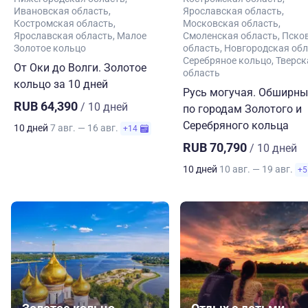
Ивановская область
Ярославская область
Костромская область
Московская область
Ярославская область
Малое
Смоленская область
Пско
Золотое кольцо
область
Новгородская обл
Серебряное кольцо
Тверск
От Оки до Волги. Золотое
область
кольцо за 10 дней
Русь могучая. Обширны
RUB 64,390
/ 10 дней
по городам Золотого и
Серебряного кольца
10 дней
7 авг. — 16 авг.
+14
RUB 70,790
/ 10 дней
10 дней
10 авг. — 19 авг.
+5