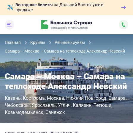
Выгодные билеты
на Дальний Восток уже в
продаже
Главная
Круизы
Речные круизы
Самара – Москва – Самара на теплоходе Александр Невский
Самара – Москва – Самара на
теплоходе Александр Невский
Казань
Кострома
Москва
Нижний Новгород
Самара
Чебоксары
Ярославль
Углич
Калязин
Тетюши
Козьмодемьянск
Свияжск