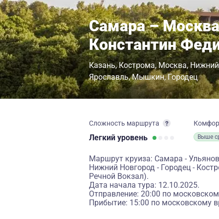
Самара – Москва
Константин Фед
Казань
Кострома
Москва
Нижний
Ярославль
Мышкин
Городец
Сложность маршрута
Комфо
Легкий
уровень
Выше с
Маршрут круиза: Самара - Ульяновс
Нижний Новгород - Городец - Кост
Речной Вокзал).
Дата начала тура: 12.10.2025.
Отправление: 20:00 по московском
Прибытие: 15:00 по московскому в