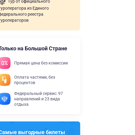
Тур от официального
туроператора из Единого
федерального реестра
туроператоров
Только на Большой Стране
Прямая цена без комиссии
Оплата частями, без
процентов
Федеральный сервис: 97
направлений и 23 вида
отдыха
Самые выгодные билеты