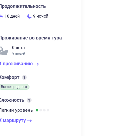
Продолжительность
10 дней
9 ночей
Проживание во время тура
Каюта
9 ночей
К проживанию
Комфорт
Выше среднего
Сложность
Легкий
уровень
К маршруту