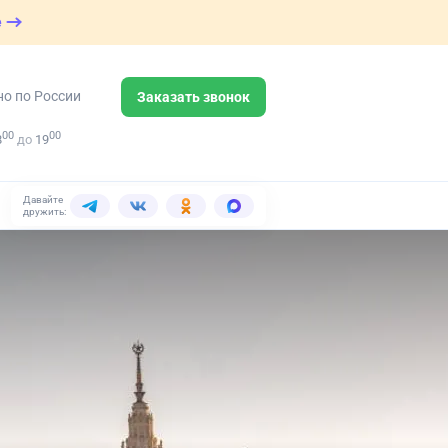
е
но по России
Заказать звонок
00
00
8
до
19
Давайте
дружить: