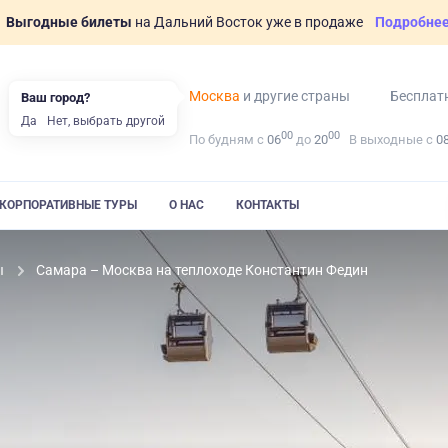
Выгодные билеты
на Дальний Восток уже в продаже
Подробне
Москва
и другие страны
Бесплат
Ваш город?
Да
Нет, выбрать другой
00
00
По будням с
06
до
20
В выходные с
0
КОРПОРАТИВНЫЕ ТУРЫ
О НАС
КОНТАКТЫ
ы
Самара – Москва на теплоходе Константин Федин