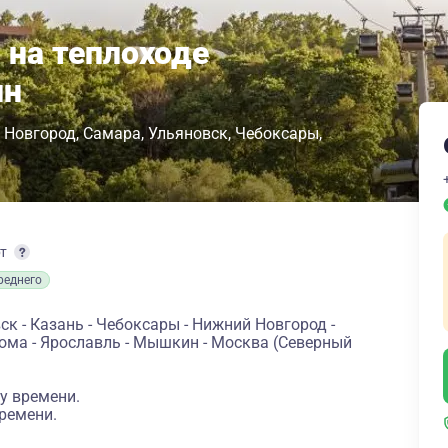
 на теплоходе
ин
 Новгород
Самара
Ульяновск
Чебоксары
рт
реднего
к - Казань - Чебоксары - Нижний Новгород -
рома - Ярославль - Мышкин - Москва (Северный
у времени.
ремени.