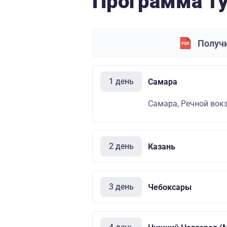
Программа т
Получи
1 день
Самара
Самара, Речной вокза
2 день
Казань
3 день
Чебоксары