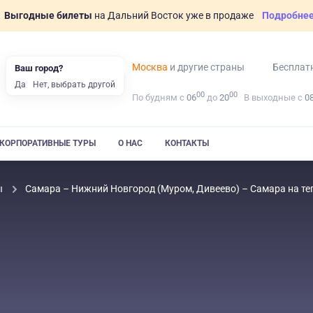
Выгодные билеты
на Дальний Восток уже в продаже
Подробне
Москва
и другие страны
Бесплат
Ваш город?
Да
Нет, выбрать другой
00
00
По будням с
06
до
20
В выходные с
0
КОРПОРАТИВНЫЕ ТУРЫ
О НАС
КОНТАКТЫ
ы
Самара – Нижний Новгород (Муром, Дивеево) – Самара на т