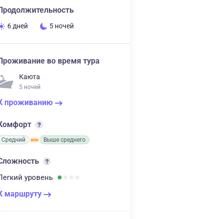
Продолжительность
6 дней
5 ночей
Проживание во время тура
Каюта
5 ночей
К проживанию
Комфорт
Средний
Выше среднего
Сложность
Легкий
уровень
К маршруту