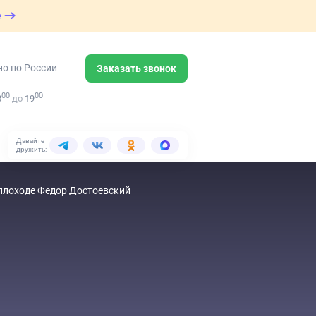
е
но по России
Заказать звонок
00
00
8
до
19
Давайте
дружить:
еплоходе Федор Достоевский