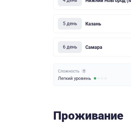
4 день
Нижний Новгород (
5 день
Казань
6 день
Самара
Сложность
Легкий
уровень
Проживание