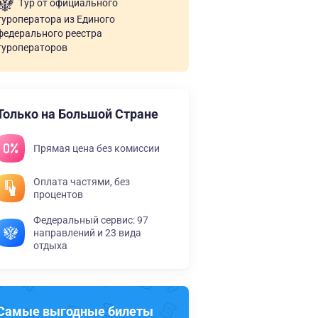
Тур от официального
туроператора из Единого
федерального реестра
туроператоров
Только на Большой Стране
Прямая цена без комиссии
Оплата частями, без
процентов
Федеральный сервис: 97
направлений и 23 вида
отдыха
Самые выгодные билеты