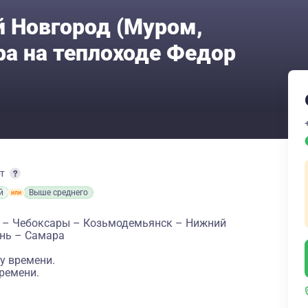
 Новгород (Муром,
ра на теплоходе Федор
рт
й
Выше среднего
ь – Чебоксары – Козьмодемьянск – Нижний
ань – Самара
у времени.
ремени.