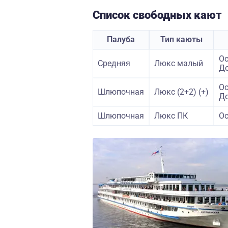
Список свободных кают
Палуба
Тип каюты
Ос
Средняя
Люкс малый
До
Ос
Шлюпочная
Люкс (2+2) (+)
До
Шлюпочная
Люкс ПК
Ос