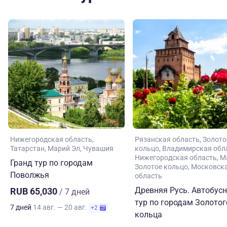
Нижегородская область
Рязанская область
Золото
Татарстан
Марий Эл
Чувашия
кольцо
Владимирская обл
Нижегородская область
М
Гранд тур по городам
Золотое кольцо
Московск
Поволжья
область
Древняя Русь. Автобус
RUB 65,030
/ 7 дней
тур по городам Золотог
7 дней
14 авг. — 20 авг.
+2
кольца