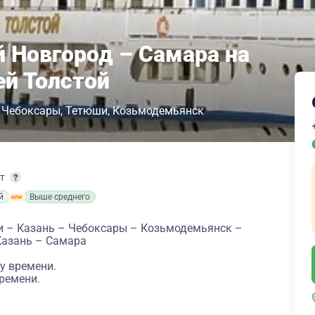
 Новгород – Самара на
ей Толстой
Чебоксары
Тетюши
Козьмодемьянск
рт
й
Выше среднего
и – Казань – Чебоксары – Козьмодемьянск –
Казань – Самара
у времени.
ремени.