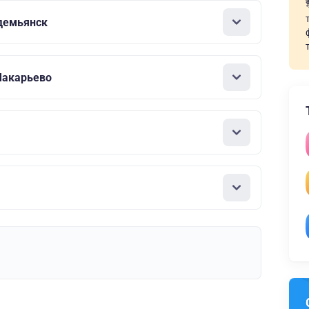
демьянск
Макарьево