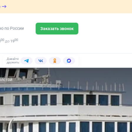
е
но по России
Заказать звонок
00
00
8
до
19
Давайте
дружить:
олстой