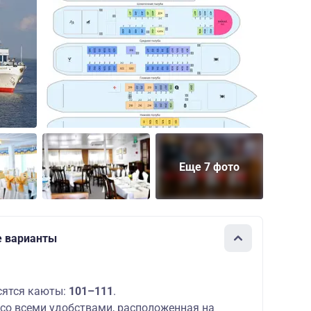
Еще 7 фото
е варианты
сятся каюты:
101–111
.
со всеми удобствами, расположенная на