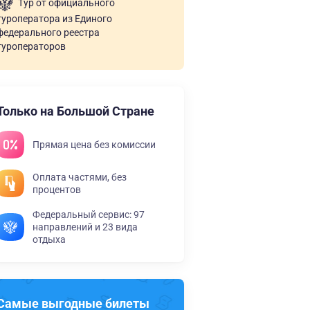
Тур от официального
туроператора из Единого
федерального реестра
туроператоров
Только на Большой Стране
Прямая цена без комиссии
Оплата частями, без
процентов
Федеральный сервис: 97
направлений и 23 вида
отдыха
Самые выгодные билеты