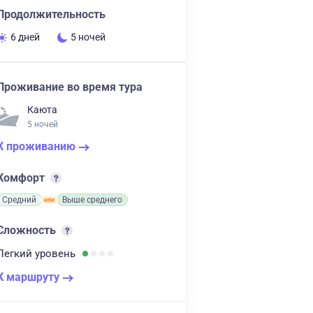
Продолжительность
6 дней
5 ночей
Проживание во время тура
Каюта
5 ночей
К проживанию
Комфорт
Средний
Выше среднего
Сложность
Легкий
уровень
К маршруту