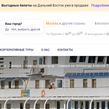
Выгодные билеты
на Дальний Восток уже в продаже
Подробне
Москва
и другие страны
Бесплат
Ваш город?
Да
Нет, выбрать другой
00
00
По будням с
06
до
20
В выходные с
0
КОРПОРАТИВНЫЕ ТУРЫ
О НАС
КОНТАКТЫ
ы
Самара – Нижний Новгород – Самара на теплоходе Алексей Т