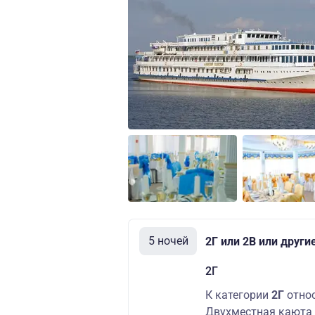
5 ночей
2Г или 2В или други
2Г
К категории
2Г
отно
Двухместная каюта 