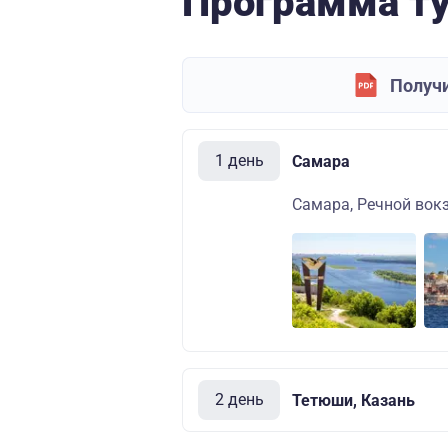
Программа т
Получи
1 день
Самара
Самара, Речной вокза
2 день
Тетюши, Казань