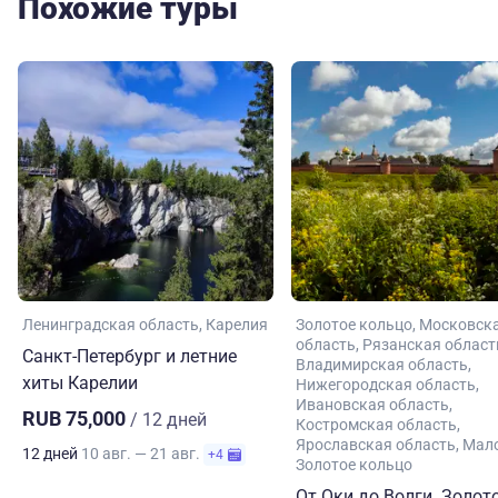
Похожие туры
Ленинградская область
Карелия
Золотое кольцо
Московск
область
Рязанская област
Санкт-Петербург и летние
Владимирская область
хиты Карелии
Нижегородская область
Ивановская область
RUB 75,000
/ 12 дней
Костромская область
Ярославская область
Мал
12 дней
10 авг. — 21 авг.
+4
Золотое кольцо
От Оки до Волги. Золот