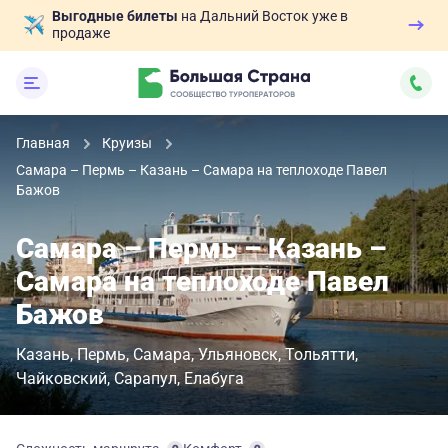
Выгодные билеты
на Дальний Восток уже в
продаже
Главная
Круизы
Самара – Пермь – Казань – Самара на теплоходе Павел
Бажов
Самара – Пермь – Казань –
Самара на теплоходе Павел
Бажов
Казань
Пермь
Самара
Ульяновск
Тольятти
Чайковский
Сарапул
Елабуга