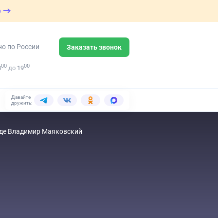
е
но по России
Заказать звонок
00
00
8
до
19
Давайте
дружить:
ходе Владимир Маяковский