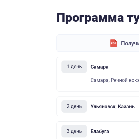
Программа т
Получи
1 день
Самара
Самара, Речной вокза
2 день
Ульяновск, Казань
3 день
Елабуга