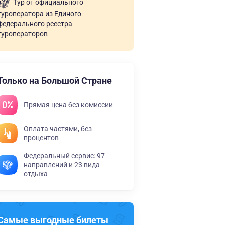
Тур от официального
туроператора из Единого
федерального реестра
туроператоров
Только на Большой Стране
Прямая цена без комиссии
Оплата частями, без
процентов
Федеральный сервис: 97
направлений и 23 вида
отдыха
Самые выгодные билеты