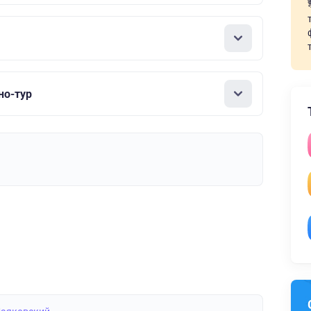
но-тур