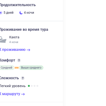
Продолжительность
5 дней
4 ночи
Проживание во время тура
Каюта
4 ночи
К проживанию
Комфорт
Средний
Выше среднего
Сложность
Легкий
уровень
К маршруту