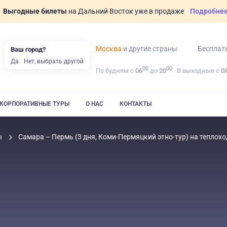
Выгодные билеты
на Дальний Восток уже в продаже
Подробне
Москва
и другие страны
Бесплат
Ваш город?
Да
Нет, выбрать другой
00
00
По будням с
06
до
20
В выходные с
0
КОРПОРАТИВНЫЕ ТУРЫ
О НАС
КОНТАКТЫ
ы
Самара – Пермь (3 дня, Коми-Пермяцкий этно-тур) на тепло