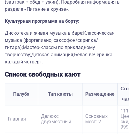
(завтрак + обед + ужин). Подробная информация в
разделе «Питание в круизе».
Культурная программа на борту:
Дискотека и живая музыка в баре;Классическая
музыка (фортепиано, саксофон/скрипка/
гитара);Мастер-классы по прикладному
творчеству;Детская анимация;Белая вечеринка
каждый четверг.
Список свободных кают
Стои
Палуба
Тип каюты
Размещение
з
чело
11100
Делюкс
Основных
Цена 
Главная
двухместный
мест: 2
скидк
9990 