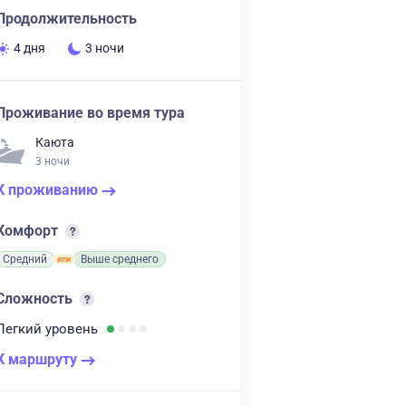
Продолжительность
4 дня
3 ночи
Проживание во время тура
Каюта
3 ночи
К проживанию
Комфорт
Средний
Выше среднего
Сложность
Легкий
уровень
К маршруту