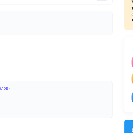
алов»