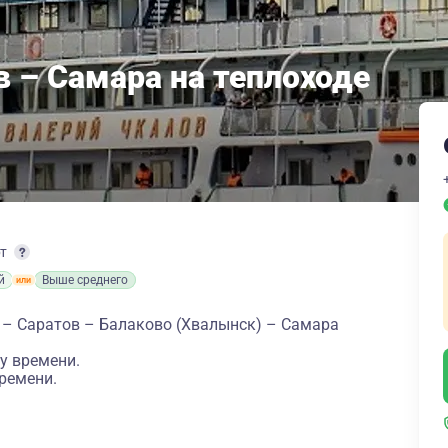
в – Самара на теплоходе
рт
й
Выше среднего
 – Саратов – Балаково (Хвалынск) – Самара
у времени.
ремени.