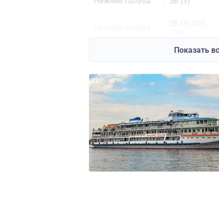
Нижняя палуба
3Б (3)
3Б (3) 105,
Нижняя палуба
106
Показать в
Средняя палуба
1Б (2)
Средняя палуба
1А (2) корма
Средняя палуба
ПК (3+1)
Средняя палуба
1А (2) нос
Средняя палуба
ПК (2+1)
Шлюпочная
ПК (2)
палуба
Шлюпочная