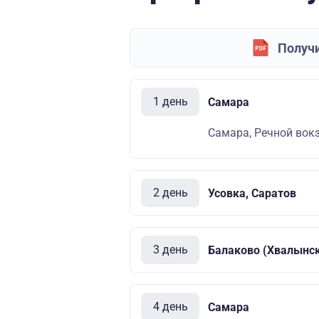
Получи
1 день
Самара
Самара, Речной вокза
2 день
Усовка, Саратов
3 день
Балаково (Хвалынс
4 день
Самара