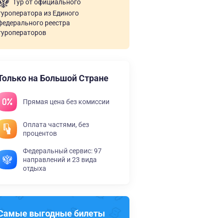
Тур от официального
туроператора из Единого
федерального реестра
туроператоров
Только на Большой Стране
Прямая цена без комиссии
Оплата частями, без
процентов
Федеральный сервис: 97
направлений и 23 вида
отдыха
Самые выгодные билеты