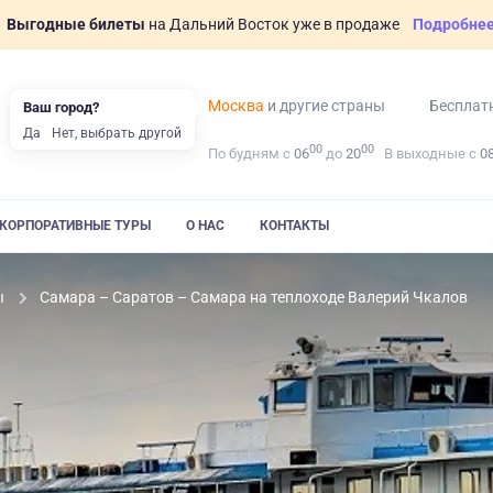
Выгодные билеты
на Дальний Восток уже в продаже
Подробне
Москва
и другие страны
Бесплат
Ваш город?
Да
Нет, выбрать другой
00
00
По будням с
06
до
20
В выходные с
0
КОРПОРАТИВНЫЕ ТУРЫ
О НАС
КОНТАКТЫ
ы
Самара – Саратов – Самара на теплоходе Валерий Чкалов