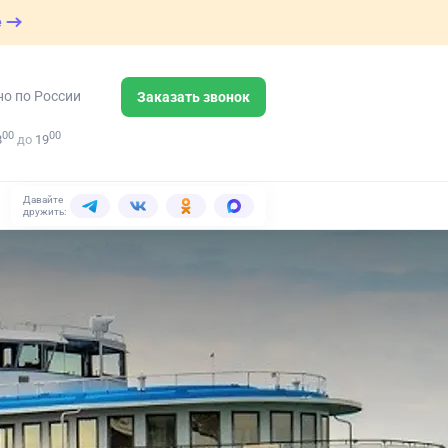
е
но по России
Заказать звонок
00
00
8
до
19
Давайте
дружить: