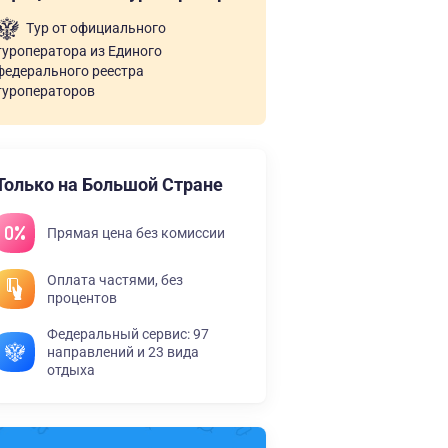
Тур от официального
туроператора из Единого
федерального реестра
туроператоров
Только на Большой Стране
Прямая цена без комиссии
Оплата частями, без
процентов
Федеральный сервис: 97
направлений и 23 вида
отдыха