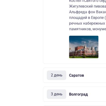
Костел «Святого сер
Жигулевский пивова
Альфреда фон Вакан
площадей в Европе 
речных набережных 
памятников, монуме
2 день
Саратов
3 день
Волгоград