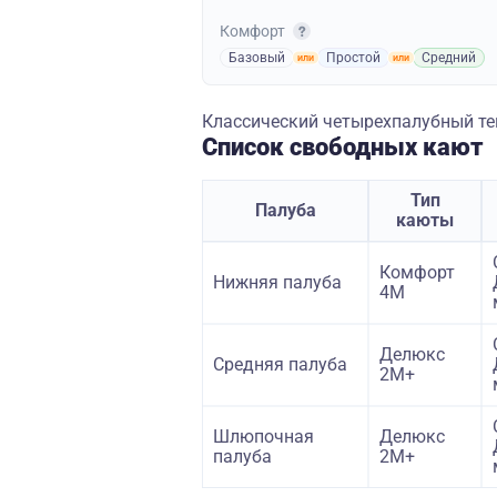
Комфорт
Базовый
Простой
Средний
Классический четырехпалубный теп
Список свободных кают
Тип
Палуба
каюты
Комфорт
Нижняя палуба
4M
Делюкс
Средняя палуба
2М+
Шлюпочная
Делюкс
палуба
2М+