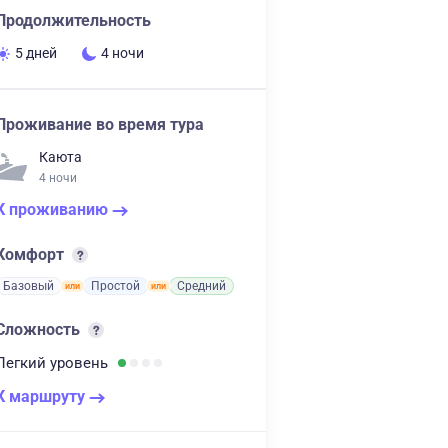
Продолжительность
5 дней
4 ночи
Проживание во время тура
Каюта
4 ночи
К проживанию
Комфорт
Базовый
Простой
Средний
Сложность
Легкий
уровень
К маршруту