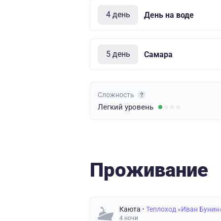
4 день
День на воде
5 день
Самара
Сложность
Легкий
уровень
Проживание
Каюта
• Теплоход «Иван Бунин
4 ночи