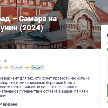
рад – Самара на
унин (2024)
рт
й
Простой
Средний
й вариант для тех, кто хочет провести несколько
асладитесь живописными берегами Волги,
цените гостеприимство нашего персонала и
маленькое путешествие оставит в вашей памяти
ания!
у времени.