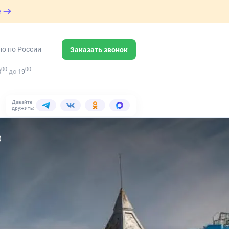
е
но по России
Заказать звонок
00
00
8
до
19
Давайте
дружить:
)