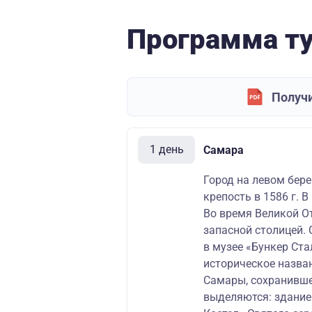
Программа т
Получи
1 день
Самара
Город на левом бере
крепость в 1586 г. 
Во время Великой О
запасной столицей.
в музее «Бункер Ста
историческое назва
Самары, сохранивше
выделяются: здание 