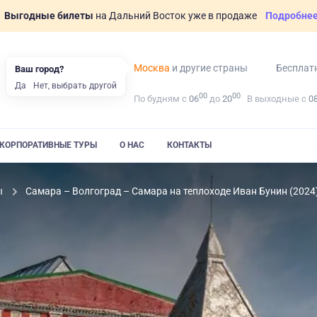
Выгодные билеты
на Дальний Восток уже в продаже
Подробне
Москва
и другие страны
Бесплат
Ваш город?
Да
Нет, выбрать другой
00
00
По будням с
06
до
20
В выходные с
0
КОРПОРАТИВНЫЕ ТУРЫ
О НАС
КОНТАКТЫ
ы
Самара – Волгоград – Самара на теплоходе Иван Бунин (2024