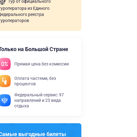
Тур от официального
туроператора из Единого
федерального реестра
туроператоров
Только на Большой Стране
Прямая цена без комиссии
Оплата частями, без
процентов
Федеральный сервис: 97
направлений и 23 вида
отдыха
Самые выгодные билеты