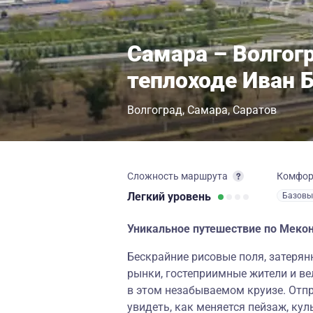
Самара – Волгог
теплоходе Иван 
Волгоград
Самара
Саратов
Сложность маршрута
Комфо
Легкий
уровень
Базовы
Уникальное путешествие по Меконг
Бескрайние рисовые поля, затерян
рынки, гостеприимные жители и ве
в этом незабываемом круизе. Отпр
увидеть, как меняется пейзаж, кул