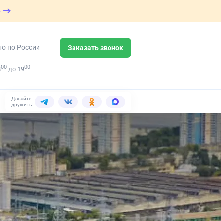
е
но по России
Заказать звонок
00
00
8
до
19
Давайте
дружить: