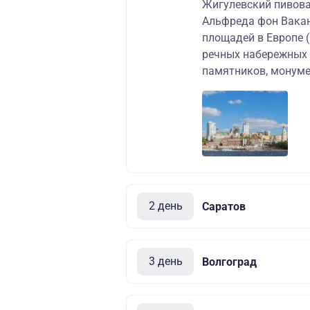
Жигулевский пивова
Альфреда фон Вакан
площадей в Европе 
речных набережных 
памятников, монуме
2 день
Саратов
3 день
Волгоград