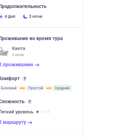
Продолжительность
4 дня
3 ночи
Проживание во время тура
Каюта
3 ночи
К проживанию
Комфорт
Базовый
Простой
Средний
Сложность
Легкий
уровень
К маршруту