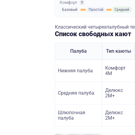
Комфорт
Базовый
Простой
Средний
Классический четырехпалубный теп
Список свободных кают
Палуба
Тип каюты
Комфорт
Нижняя палуба
4M
Делюкс
Средняя палуба
2М+
Шлюпочная
Делюкс
палуба
2М+