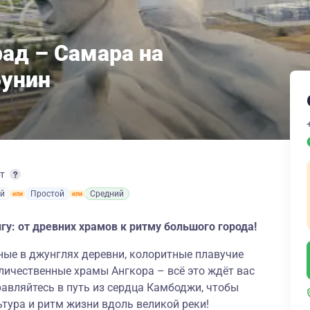
рад – Самара на
Бунин
рт
й
Простой
Средний
у: от древних храмов к ритму большого города!
ные в джунглях деревни, колоритные плавучие
личественные храмы Ангкора – всё это ждёт вас
авляйтесь в путь из сердца Камбоджи, чтобы
ьтура и ритм жизни вдоль великой реки!