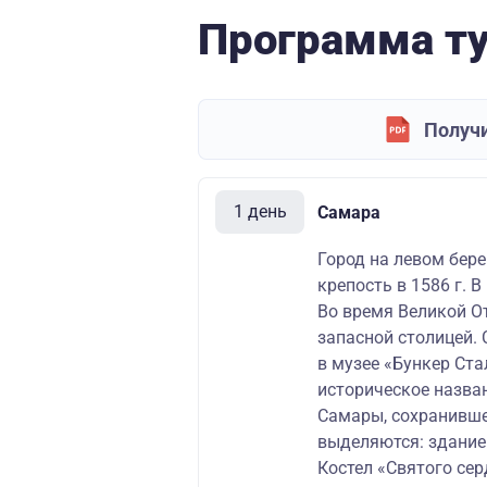
Программа т
Получи
1 день
Самара
Город на левом бере
крепость в 1586 г. 
Во время Великой О
запасной столицей.
в музее «Бункер Ста
историческое назва
Самары, сохранивше
выделяются: здание 
Костел «Святого сер