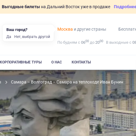
Выгодные билеты
на Дальний Восток уже в продаже
Подробне
Москва
и другие страны
Бесплат
Ваш город?
Да
Нет, выбрать другой
00
00
По будням с
06
до
20
В выходные с
0
КОРПОРАТИВНЫЕ ТУРЫ
О НАС
КОНТАКТЫ
ы
Самара – Волгоград – Самара на теплоходе Иван Бунин