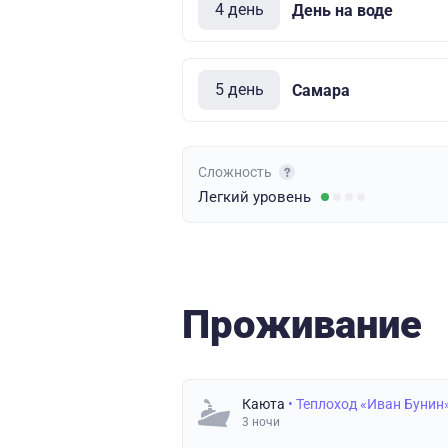
4 день
День на воде
5 день
Самара
Сложность
Легкий
уровень
Проживание
Каюта
• Теплоход «Иван Бунин
3 ночи