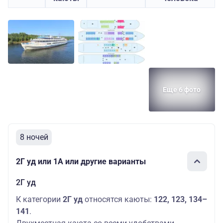
Еще 6 фото
8 ночей
2Г уд или 1А или другие варианты
2Г уд
К категории
2Г уд
относятся каюты:
122, 123, 134–
141
.