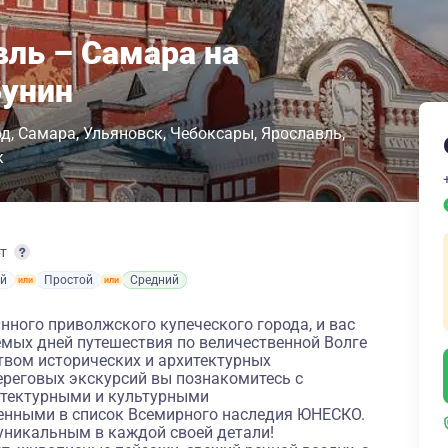
вль – Самара на
Бунин
од
Самара
Ульяновск
Чебоксары
Ярославль
к
рт
й
Простой
Средний
инного приволжского купеческого города, и вас
мых дней путешествия по величественной Волге
ством исторических и архитектурных
ереговых экскурсий вы познакомитесь с
итектурными и культурными
енными в список Всемирного наследия ЮНЕСКО.
никальным в каждой своей детали!