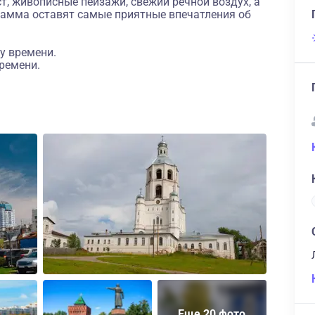
, живописные пейзажи, свежий речной воздух, а
амма оставят самые приятные впечатления об
у времени.
ремени.
Еще 20 фото