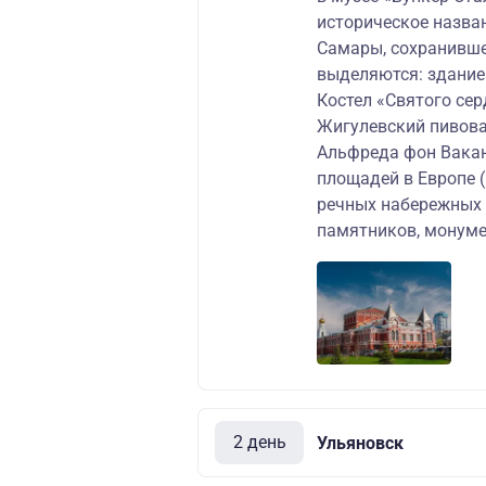
историческое назва
Самары, сохранивше
выделяются: здание 
Костел «Святого сер
Жигулевский пивова
Альфреда фон Вакан
площадей в Европе 
речных набережных 
памятников, монуме
2 день
Ульяновск