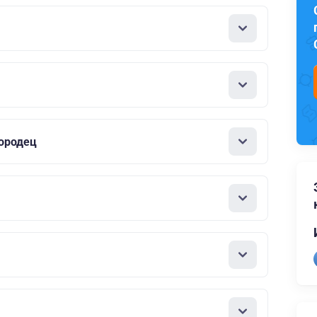
ородец