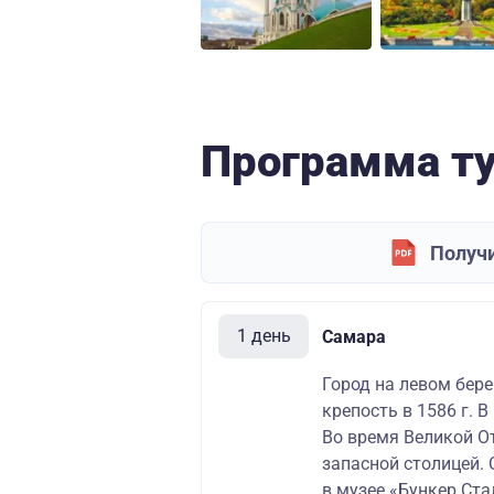
Программа т
Получи
1 день
Самара
Город на левом бере
крепость в 1586 г. 
Во время Великой О
запасной столицей.
в музее «Бункер Ста