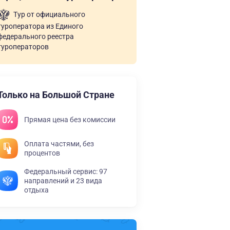
Тур от официального
туроператора из Единого
федерального реестра
туроператоров
Только на Большой Стране
Прямая цена без комиссии
Оплата частями, без
процентов
Федеральный сервис: 97
направлений и 23 вида
отдыха