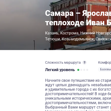
Самара – Яросла
теплоходе Иван 
Казань
Кострома
Нижний Новгор
Тетюши
Козьмодемьянск
Свияжс
Сложность маршрута
Комфо
Легкий
уровень
Базовы
Начните свое путешествие из стар
ждут целых двенадцать незабывае
и удивительные города с их богат
достопримечательностей! В ходе б
уникальными историческими, арх
достопримечательностями, включ
Выбранный Вами маршрут станет у