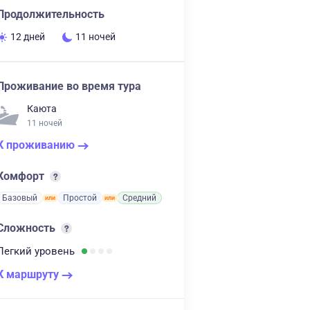
Продолжительность
12 дней
11 ночей
Проживание во время тура
Каюта
11 ночей
К проживанию
Комфорт
Базовый
Простой
Средний
Сложность
Легкий
уровень
К маршруту