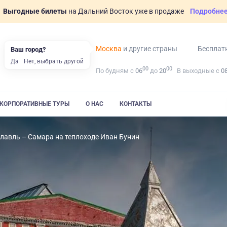
Выгодные билеты
на Дальний Восток уже в продаже
Подробне
Москва
и другие страны
Бесплат
Ваш город?
Да
Нет, выбрать другой
00
00
По будням с
06
до
20
В выходные с
0
КОРПОРАТИВНЫЕ ТУРЫ
О НАС
КОНТАКТЫ
лавль – Самара на теплоходе Иван Бунин