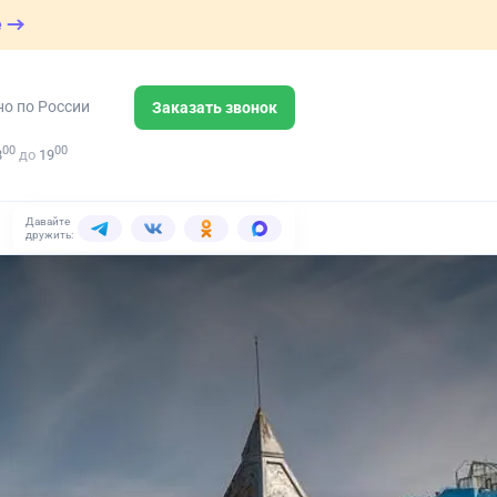
е
но по России
Заказать звонок
00
00
8
до
19
Давайте
дружить: