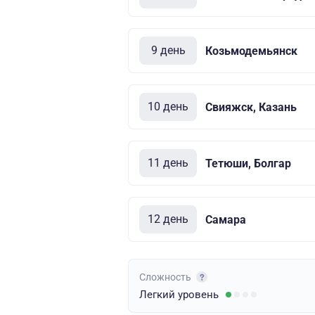
9 день
Козьмодемьянск
10 день
Свияжск, Казань
11 день
Тетюши, Болгар
12 день
Самара
Сложность
Легкий
уровень