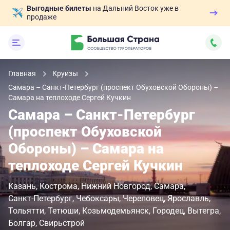
Выгодные билеты
на Дальний Восток уже в
продаже
Главная
Круизы
Самара – Санкт-Петербург (проспект Обуховской Обороны) –
Самара на теплоходе Сергей Кучкин
Самара – Санкт-Петербург
(проспект Обуховской
Обороны) – Самара на
теплоходе Сергей Кучкин
Казань
Кострома
Нижний Новгород
Самара
Санкт-Петербург
Чебоксары
Череповец
Ярославль
Тольятти
Тетюши
Козьмодемьянск
Городец
Вытегра
Болгар
Свирьстрой