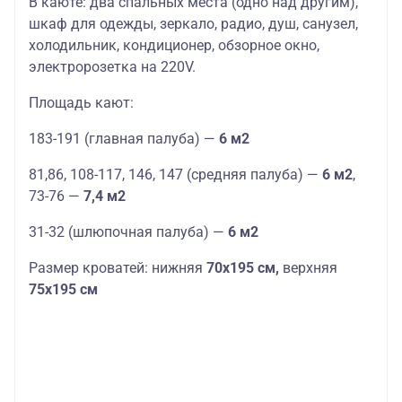
В каюте: два спальных места (одно над другим),
шкаф для одежды, зеркало, радио, душ, санузел,
холодильник, кондиционер, обзорное окно,
электророзетка на 220V.
Площадь кают:
183-191 (главная палуба) —
6 м2
81,86, 108-117, 146, 147 (средняя палуба) —
6 м2
,
73-76 —
7,4 м2
31-32 (шлюпочная палуба) —
6 м2
Размер кроватей: нижняя
70х195 см,
верхняя
75х195 см