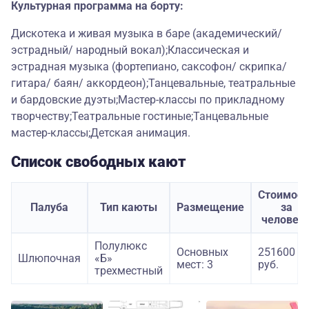
Культурная программа на борту:
Дискотека и живая музыка в баре (академический/
эстрадный/ народный вокал);Классическая и
эстрадная музыка (фортепиано, саксофон/ скрипка/
гитара/ баян/ аккордеон);Танцевальные, театральные
и бардовские дуэты;Мастер-классы по прикладному
творчеству;Театральные гостиные;Танцевальные
мастер-классы;Детская анимация.
Список свободных кают
Стоимост
Палуба
Тип каюты
Размещение
за
человек
Полулюкс
Основных
251600
Шлюпочная
«Б»
мест: 3
руб.
трехместный