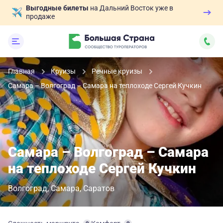
Выгодные билеты
на Дальний Восток уже в
продаже
Главная
Круизы
Речные круизы
Самара – Волгоград – Самара на теплоходе Сергей Кучкин
Самара – Волгоград – Самара
на теплоходе Сергей Кучкин
Волгоград
Самара
Саратов