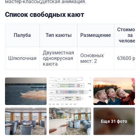
мастер-классы;Детская анимация.
Список свободных кают
Стоимост
Палуба
Тип каюты
Размещение
за
человек
Двухместная
Основных
Шлюпочная
одноярусная
63600 руб
мест: 2
каюта
Еще 31 фото