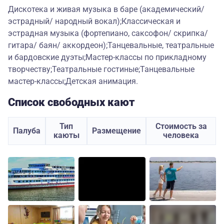
Дискотека и живая музыка в баре (академический/
эстрадный/ народный вокал);Классическая и
эстрадная музыка (фортепиано, саксофон/ скрипка/
гитара/ баян/ аккордеон);Танцевальные, театральные
и бардовские дуэты;Мастер-классы по прикладному
творчеству;Театральные гостиные;Танцевальные
мастер-классы;Детская анимация.
Список свободных кают
Тип
Стоимость за
Палуба
Размещение
каюты
человека