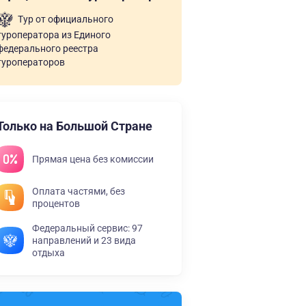
Тур от официального
туроператора из Единого
федерального реестра
туроператоров
Только на Большой Стране
Прямая цена без комиссии
Оплата частями, без
процентов
Федеральный сервис: 97
направлений и 23 вида
отдыха