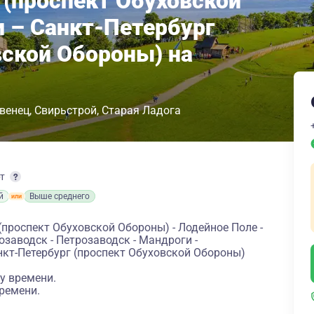
 (проспект Обуховской
 – Санкт-Петербург
вской Обороны) на
венец
Свирьстрой
Старая Ладога
рт
й
Выше среднего
(проспект Обуховской Обороны) - Лодейное Поле -
розаводск - Петрозаводск - Мандроги -
анкт-Петербург (проспект Обуховской Обороны)
у времени.
ремени.