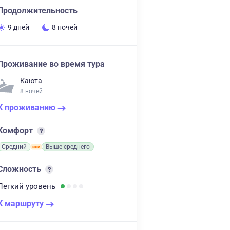
Продолжительность
9 дней
8 ночей
Проживание во время тура
Каюта
8 ночей
К проживанию
Комфорт
Средний
Выше среднего
Сложность
Легкий
уровень
К маршруту