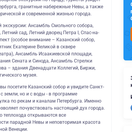
ербурга, гранитные набережные Невы, а также
орической и современной жизнью города.
 экскурсии: Ансамбль Смольного собора,
 Летний сад, Летний дворец Петра I, Спас-на-
пект (особое внимание – Казанский собор,
ятник Екатерине Великой в сквере
еатра), Ансамбль Исаакиевской площади,
ания Сената и Синода, Ансамбль Стрелки
ова – здания Двенадцати Коллегий, Биржи,
гического музея.
вы посетите Казанский собор и увидите Санкт-
с земли, но и с воды - в программе
улка по рекам и каналам Петербурга. Именно
озволяет почувствовать настоящий дух города.
го теплохода открываются все
сти парадной Невы и неповторимая красота
ной Венеции.