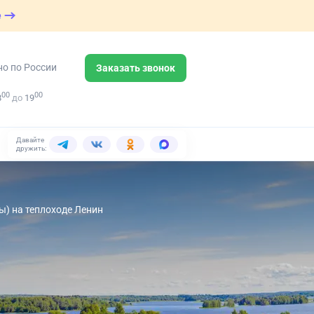
е
но по России
Заказать звонок
00
00
8
до
19
Давайте
дружить:
ы) на теплоходе Ленин