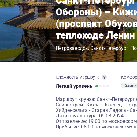
Санкт-Петербург
Обороны) – Кижи
(проспект Обухо
теплоходе Ленин
Петрозаводск
Санкт-Петербург
По
Сложность маршрута
Комфо
Легкий
уровень
Средни
Маршрут круиза: Санкт-Петербург 
Свирьстрой - Кижи - Повенец - Пет
Хийденсельга - Старая Ладога - С
Дата начала тура: 09.08.2024.
Отправление: 19:00 по московском
Прибытие: 08:00 по московскому в