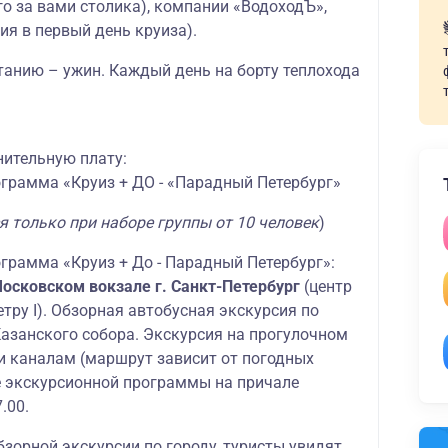
о за вами столика), компании «ВодоходЪ»,
ия в первый день круиза).
танию – ужин. Каждый день на борту теплохода
нительную плату:
грамма «Круиз + ДО - «Парадный Петербург»
я только при наборе группы от 10 человек
)
грамма «Круиз + До - Парадный Петербург»:
Московском вокзале г. Санкт-Петербург
(центр
етру I). Обзорная автобусная экскурсия по
Казанского собора. Экскурсия на прогулочном
 и каналам (маршрут зависит от погодных
е экскурсионной программы на причале
.00.
бзорной экскурсии по городу, туристы увидят