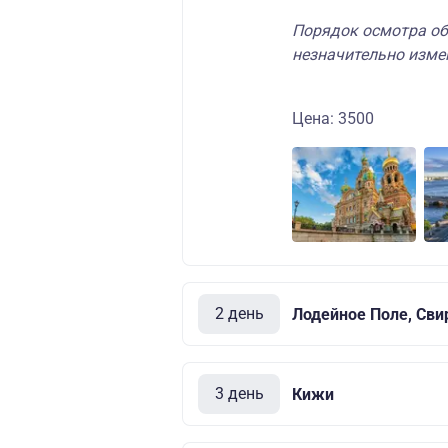
Порядок осмотра об
незначительно изме
Цена: 3500
2 день
Лодейное Поле, Сви
3 день
Кижи