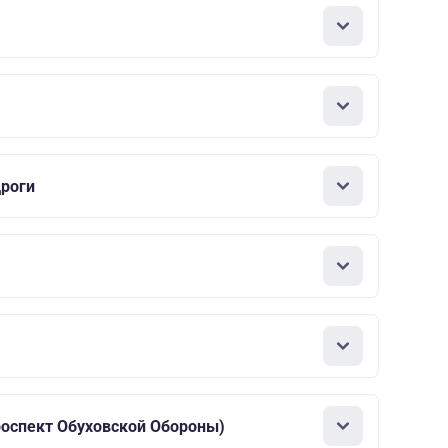
дроги
роспект Обуховской Обороны)