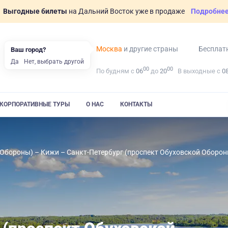
Выгодные билеты
на Дальний Восток уже в продаже
Подробне
Москва
и другие страны
Бесплат
Ваш город?
Да
Нет, выбрать другой
00
00
По будням с
06
до
20
В выходные с
0
КОРПОРАТИВНЫЕ ТУРЫ
О НАС
КОНТАКТЫ
 Обороны) – Кижи – Санкт-Петербург (проспект Обуховской Оборон