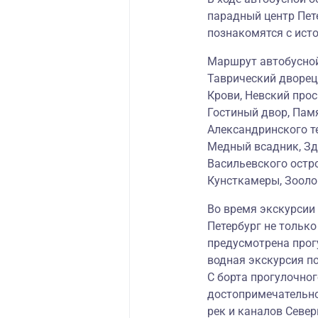
парадный центр Пет
познакомятся с ист
Маршрут автобусной
Таврический дворец,
Крови, Невский прос
Гостиный двор, Пам
Александринского т
Медный всадник, Зд
Васильевского остр
Кунсткамеры, Зооло
Во время экскурсии 
Петербург не только 
предусмотрена прог
водная экскурсия п
С борта прогулочно
достопримечательно
рек и каналов Север