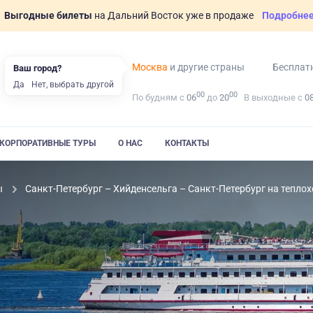
Выгодные билеты
на Дальний Восток уже в продаже
Подробне
Москва
и другие страны
Бесплат
Ваш город?
Да
Нет, выбрать другой
00
00
По будням с
06
до
20
В выходные с
0
КОРПОРАТИВНЫЕ ТУРЫ
О НАС
КОНТАКТЫ
ы
Санкт-Петербург – Хийденсельга – Санкт-Петербург на теплох