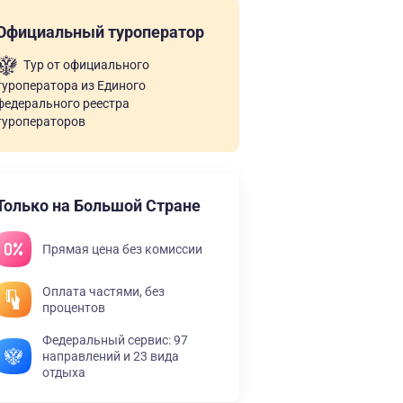
Официальный туроператор
Тур от официального
туроператора из Единого
федерального реестра
туроператоров
Только на Большой Стране
Прямая цена без комиссии
Оплата частями, без
процентов
Федеральный сервис: 97
направлений и 23 вида
отдыха