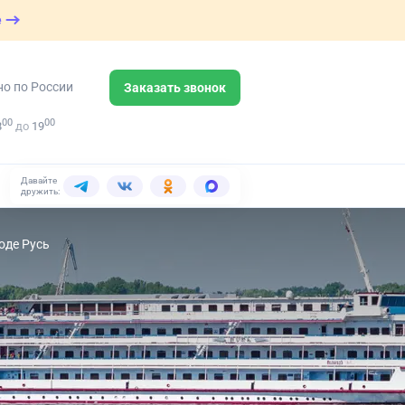
е
но по России
Заказать звонок
00
00
8
до
19
Давайте
дружить:
оде Русь