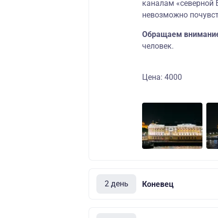
каналам «северной В
невозможно почувст
Обращаем внимани
человек.
Цена: 4000
2 день
Коневец