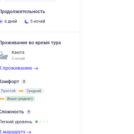
Продолжительность
6 дней
5 ночей
Проживание во время тура
Каюта
5 ночей
К проживанию
Комфорт
Простой
Средний
Выше среднего
Сложность
Легкий
уровень
К маршруту