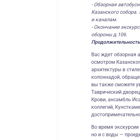
- Обзорная автобусн
Казанского собора.
и каналам.
- Окончание экскур
обороны д.106.
Продолжительность
Вас ждет обзорная а
осмотром Казанско
архитектуры в стиле
колоннадой, обраще
вы также сможете у
Таврический дворец,
Крови, ансамбль Ис
коллегий, Кунсткаме
достопримечательно
Во время экскурсии 
но и с воды — проед