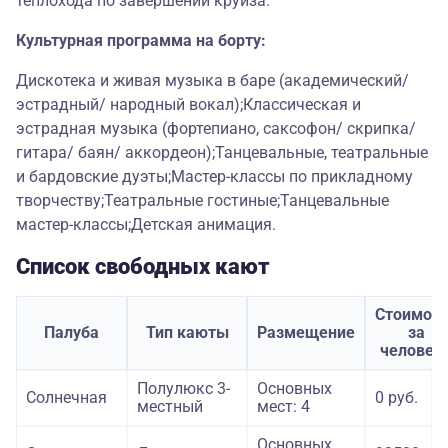
теплохода по завершении круиза.
Культурная программа на борту:
Дискотека и живая музыка в баре (академический/
эстрадный/ народный вокал);Классическая и
эстрадная музыка (фортепиано, саксофон/ скрипка/
гитара/ баян/ аккордеон);Танцевальные, театральные
и бардовские дуэты;Мастер-классы по прикладному
творчеству;Театральные гостиные;Танцевальные
мастер-классы;Детская анимация.
Список свободных кают
Стоимост
Палуба
Тип каюты
Размещение
за
человек
Полулюкс 3-
Основных
Солнечная
0 руб.
местный
мест: 4
Основных