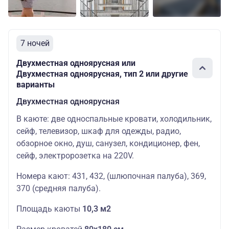
Основных
167000
Средняя
Одноместная
мест: 1
руб.
7 ночей
Основных
218300
Средняя
Люкс
мест: 2
руб.
Двухместная одноярусная или
Двухместная
Двухместная одноярусная, тип 2 или другие
одноярусная
варианты
Основных
134900
Шлюпочная
с
мест: 2
руб.
двуспальной
Двухместная одноярусная
кроватью
В каюте: две односпальные кровати, холодильник,
Делюкс
сейф, телевизор, шкаф для одежды, радио,
двухместный
Основных
154100
обзорное окно, душ, санузел, кондиционер, фен,
Шлюпочная
с
мест: 2
руб.
сейф, электророзетка на 220V.
двуспальной
кроватью
Номера кают: 431, 432, (шлюпочная палуба), 369,
370 (средняя палуба).
Площадь каюты
10,3
м2