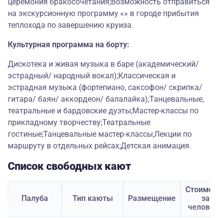
церемония бракосочетания;Возможность отправиться
на экскурсионную программу «» в городе прибытия
теплохода по завершению круиза.
Культурная программа на борту:
Дискотека и живая музыка в баре (академический/
эстрадный/ народный вокал);Классическая и
эстрадная музыка (фортепиано, саксофон/ скрипка/
гитара/ баян/ аккордеон/ балалайка);Танцевальные,
театральные и бардовские дуэты;Мастер-классы по
прикладному творчеству;Театральные
гостиные;Танцевальные мастер-классы;Лекции по
маршруту в отдельных рейсах;Детская анимация.
Список свободных кают
Стоимос
Палуба
Тип каюты
Размещение
за
челове