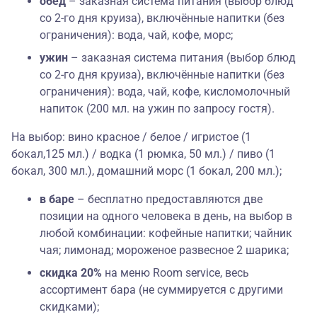
обед
– заказная система питания (выбор блюд
со 2-го дня круиза), включённые напитки (без
ограничения): вода, чай, кофе, морс;
ужин
– заказная система питания (выбор блюд
со 2-го дня круиза), включённые напитки (без
ограничения): вода, чай, кофе, кисломолочный
напиток (200 мл. на ужин по запросу гостя).
На выбор:
вино красное / белое / игристое (1
бокал,125 мл.) / водка (1 рюмка, 50 мл.) / пиво (1
бокал, 300 мл.), домашний морс (1 бокал, 200 мл.);
в баре
– бесплатно предоставляются две
позиции на одного человека в день, на выбор в
любой комбинации: кофейные напитки; чайник
чая; лимонад; мороженое развесное 2 шарика;
скидка 20%
на меню Room service, весь
ассортимент бара (не суммируется с другими
скидками);