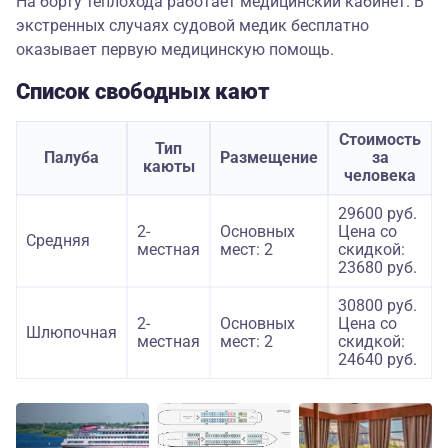
На борту теплохода работает медицинский кабинет. В
экстренных случаях судовой медик бесплатно
оказывает первую медицинскую помощь.
Список свободных кают
Стоимость
Тип
Палуба
Размещение
за
каюты
человека
29600 руб.
2-
Основных
Цена со
Средняя
местная
мест: 2
скидкой:
23680 руб.
30800 руб.
2-
Основных
Цена со
Шлюпочная
местная
мест: 2
скидкой:
24640 руб.