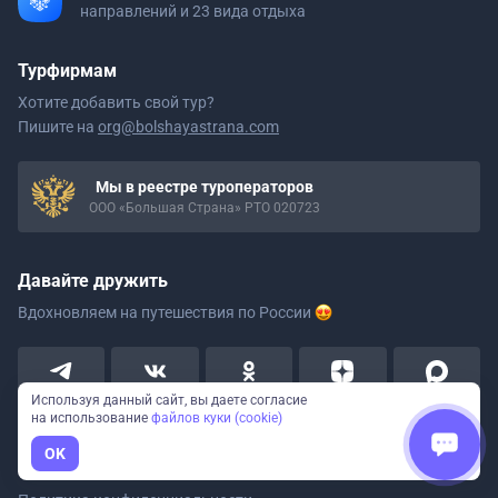
направлений и 23 вида отдыха
Турфирмам
Хотите добавить свой тур?
Пишите на
org@bolshayastrana.com
Мы в реестре туроператоров
ООО «Большая Страна» РТО 020723
Давайте дружить
Вдохновляем на путешествия
по России
Используя данный сайт, вы даете согласие
на использование
файлов куки (cookie)
OK
Пользовательское соглашение