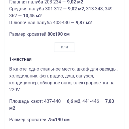
Главная палуба 203-234 —
9,02 м2
Средняя палуба 301-312 —
9,02 м2
, 313-348, 349-
362 —
10,45 м2
Шлюпочная палуба 403-430 —
9,87 м2
Размер кроватей
80х190 см
1-местная
В каюте: одно спальное место, шкаф для одежды,
холодильник, фен, радио, душ, санузел,
кондиционер, обзорное окно, электророзетка на
220V.
Площадь кают: 437-440 —
6,6 м2
, 441-446 —
7,83
м2
Размер кроватей
75х190 см