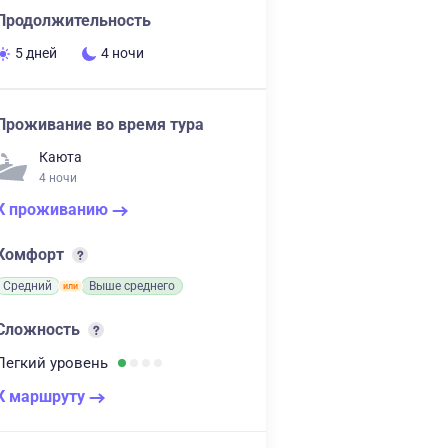
Продолжительность
5 дней
4 ночи
Проживание во время тура
Каюта
4 ночи
К проживанию
Комфорт
Средний
Выше среднего
Сложность
Легкий
уровень
К маршруту