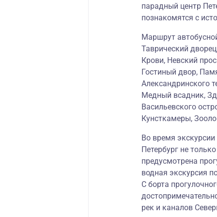
парадный центр Пет
познакомятся с ист
Маршрут автобусной
Таврический дворец,
Крови, Невский прос
Гостиный двор, Пам
Александринского т
Медный всадник, Зд
Васильевского остр
Кунсткамеры, Зооло
Во время экскурсии 
Петербург не только 
предусмотрена прог
водная экскурсия п
С борта прогулочно
достопримечательно
рек и каналов Север