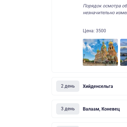
Порядок осмотра об
незначительно изме
Цена: 3500
2 день
Хийденсельга
3 день
Валаам, Коневец