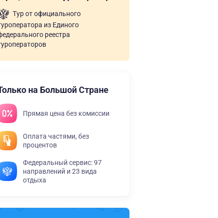
Тур от официального
туроператора из Единого
федерального реестра
туроператоров
Только на Большой Стране
Прямая цена без комиссии
Оплата частями, без
процентов
Федеральный сервис: 97
направлений и 23 вида
отдыха