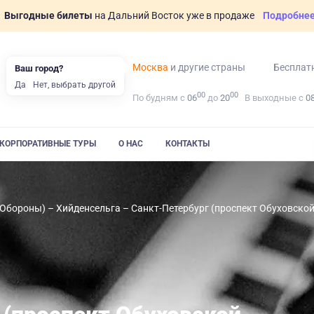
Выгодные билеты
на Дальний Восток уже в продаже
Подробне
Москва
и другие страны
Бесплат
Ваш город?
Да
Нет, выбрать другой
00
00
По будням с
06
до
20
В выходные с
0
КОРПОРАТИВНЫЕ ТУРЫ
О НАС
КОНТАКТЫ
 Обороны) – Хийденсельга – Санкт-Петербург (проспект Обуховской