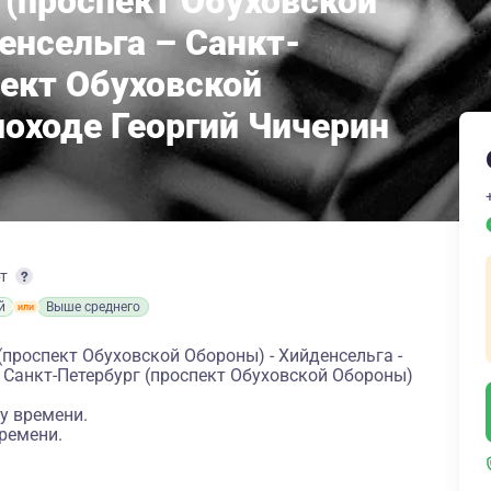
 (проспект Обуховской
енсельга – Санкт-
пект Обуховской
лоходе Георгий Чичерин
рт
й
Выше среднего
(проспект Обуховской Обороны) - Хийденсельга -
- Санкт-Петербург (проспект Обуховской Обороны)
у времени.
ремени.