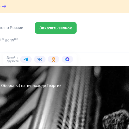
е
но по России
Заказать звонок
00
00
8
до
19
Давайте
дружить:
 Обороны) на теплоходе Георгий