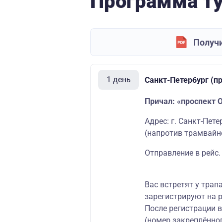
Программа т
Получи
1 день
Санкт-Петербург (п
Причал: «проспект 
Адрес: г. Санкт-Пет
(напротив трамвайно
Отправление в рейс.
Вас встретят у трап
зарегистрируют на р
После регистрации 
(номер закреплённог