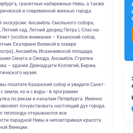
ербурга, гранитные набережные Невы, а также
орической и современной жизнью города.
 экскурсии: Ансамбль Смольного собора,
 Летний сад, Летний дворец Петра I, Спас-на-
пект (особое внимание – Казанский собор,
ятник Екатерине Великой в сквере
еатра), Ансамбль Исаакиевской площади,
ания Сената и Синода, Ансамбль Стрелки
ова – здания Двенадцати Коллегий, Биржи,
гического музея.
вы посетите Казанский собор и увидите Санкт-
с земли, но и с воды - в программе
улка по рекам и каналам Петербурга. Именно
озволяет почувствовать настоящий дух города.
го теплохода открываются все
сти парадной Невы и неповторимая красота
ной Венеции.