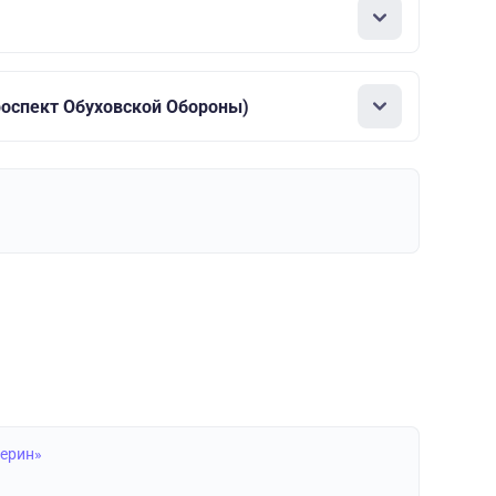
роспект Обуховской Обороны)
черин»