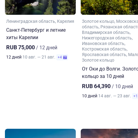
Ленинградская область
Карелия
Золотое кольцо
Московск
область
Рязанская област
Санкт-Петербург и летние
Владимирская область
хиты Карелии
Нижегородская область
Ивановская область
RUB 75,000
/ 12 дней
Костромская область
Ярославская область
Мал
12 дней
10 авг. — 21 авг.
+4
Золотое кольцо
От Оки до Волги. Золот
кольцо за 10 дней
RUB 64,390
/ 10 дней
10 дней
14 авг. — 23 авг.
+1