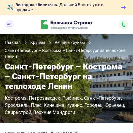
Выгодные билеты
на Дальний Восток уже в
продаже
Главная
Круизы
Речные круизы
Санкт-Петербург – Кострома – Санкт-Петербург на теплоходе
Ленин
Санкт-Петербург – Кострома
– Санкт-Петербург на
теплоходе Ленин
Кострома
Петрозаводск
Рыбинск
Санкт-Петербург
Ярославль
Плес
Кинешма
Кузино
Городец
Юрьевец
Свирьстрой
Верхние Мандроги