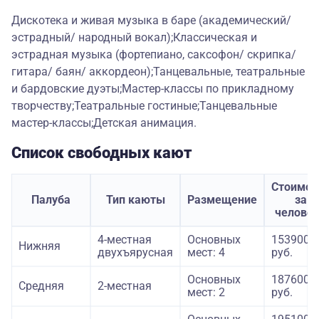
Дискотека и живая музыка в баре (академический/
эстрадный/ народный вокал);Классическая и
эстрадная музыка (фортепиано, саксофон/ скрипка/
гитара/ баян/ аккордеон);Танцевальные, театральные
и бардовские дуэты;Мастер-классы по прикладному
творчеству;Театральные гостиные;Танцевальные
мастер-классы;Детская анимация.
Список свободных кают
Стоимос
Палуба
Тип каюты
Размещение
за
челове
4-местная
Основных
153900
Нижняя
двухъярусная
мест: 4
руб.
Основных
187600
Средняя
2-местная
мест: 2
руб.