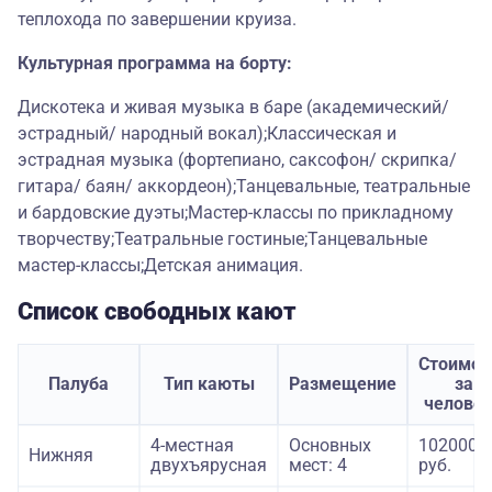
теплохода по завершении круиза.
Культурная программа на борту:
Дискотека и живая музыка в баре (академический/
эстрадный/ народный вокал);Классическая и
эстрадная музыка (фортепиано, саксофон/ скрипка/
гитара/ баян/ аккордеон);Танцевальные, театральные
и бардовские дуэты;Мастер-классы по прикладному
творчеству;Театральные гостиные;Танцевальные
мастер-классы;Детская анимация.
Список свободных кают
Стоимос
Палуба
Тип каюты
Размещение
за
челове
4-местная
Основных
102000
Нижняя
двухъярусная
мест: 4
руб.