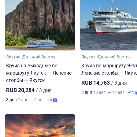
Якутия
Дальний Восток
Якутия
Дальний Восток
Круиз на выходные по
Круиз по маршруту Яку
маршруту Якутск — Ленские
Ленские столбы — Якут
столбы — Якутск
RUB 14,763
/ 3 дня
RUB 20,284
/ 3 дня
3 дня
10 авг. — 12 авг.
+11
3 дня
7 авг. — 9 авг.
+6