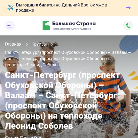
Выгодные билеты
на Дальний Восток уже в
продаже
Главная
Круизы
Санкт-Петербург (проспект Обуховской Обороны) – Валаам –
Санкт-Петербург (проспект Обуховской Обороны) на
теплоходе Леонид Соболев
Санкт-Петербург (проспект
Обуховской Обороны) –
Валаам – Санкт-Петербург
(проспект Обуховской
Обороны) на теплоходе
Леонид Соболев