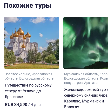
Похожие туры
Золотое кольцо
Ярославская
Мурманская область
Каре
область
Вологодская область
Вологодская область
Коль
полуостров
Арктика
Путешествие по русскому
Железнодорожный тур 
северу от Углича до
северному сиянию чере
Ярославля
Карелию, Мурманск и
RUB 34,590
/ 4 дня
Вологду