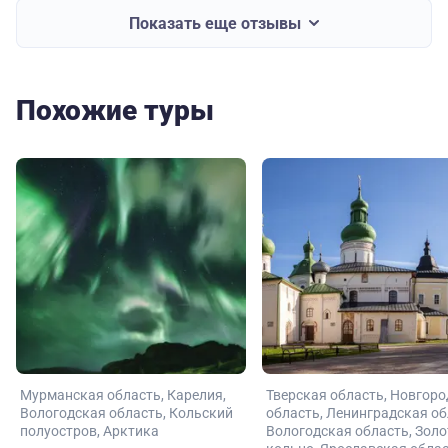
Показать еще отзывы
Похожие туры
Мурманская область
Карелия
Тверская область
Новгоро
Вологодская область
Кольский
область
Ленинградская об
полуостров
Арктика
Вологодская область
Золо