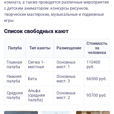
комната, а также проводятся различные мероприятия
с детским аниматором: конкурсы рисунков,
творческие мастерские, музыкальные и подвижные
игры.
Список свободных кают
Стоимость
Палуба
Тип каюты
Размещение
за
человека
Главная
Сигма 1-
Основных
110400
палуба
местная
мест: 1
руб.
Нижняя
Основных
Бета
66500 руб.
палуба
мест: 3
Альфа
Средняя
Основных
(средняя
95700 руб.
палуба
мест: 2
палуба)