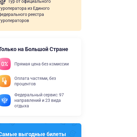
Тур от официального
туроператора из Единого
федерального реестра
туроператоров
Только на Большой Стране
Прямая цена без комиссии
Оплата частями, без
процентов
Федеральный сервис: 97
направлений и 23 вида
отдыха
Самые выгодные билеты