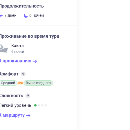
Продолжительность
7 дней
6 ночей
Проживание во время тура
Каюта
6 ночей
К проживанию
Комфорт
Средний
Выше среднего
Сложность
Легкий
уровень
К маршруту