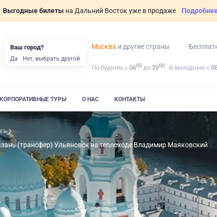
Выгодные билеты
на Дальний Восток уже в продаже
Подробне
Москва
и другие страны
Бесплат
Ваш город?
Да
Нет, выбрать другой
00
00
По будням с
06
до
20
В выходные с
0
КОРПОРАТИВНЫЕ ТУРЫ
О НАС
КОНТАКТЫ
ы
Казань (трансфер) Ульяновск на теплоходе Владимир Маяковский