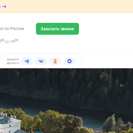
е
но по России
Заказать звонок
00
00
8
до
19
Давайте
дружить: