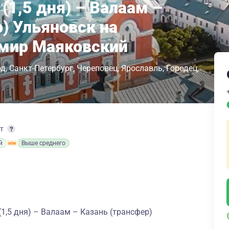
(1,5 дня) – Валаам –
) Ульяновск на
имир Маяковский
од
Санкт-Петербург
Череповец
Ярославль
Городец
рт
й
Выше среднего
1,5 дня) – Валаам – Казань (трансфер)