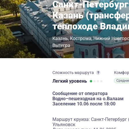
Санкт-Петербург 
Казань (трансфер
теплоходе Влад
Казань
Кострома
Нижний Новгор
Вытегра
Сложность маршрута
Комфо
Легкий
уровень
Средни
Сообщение от оператора
Водно–пешеходная на о.Валаам
Заселение 10.06 после 18:00
Маршрут круиза: Санкт-Петербург (
Ульяновск