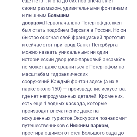
еще Петр I. И она до сих пор впечатляет
своим размахом, удивительными фонтанами
и пышным
Большим
дворцом
.Первоначально Петергоф должен
был стать подобием Версаля в России. Но он
быстро обогнал свой французский прототип
и сейчас этот пригород Санкт-Петербурга
можно назвать уникальным: ни один
исторический дворцово-парковый ансамбль
не может даже сравниться с Петергофом по
масштабам гидравлических
сооружений.Каждый фонтан здесь (а их в
парке около 150) — произведение искусства,
где нет непродуманных деталей. Кроме них,
есть еще 4 водных каскада, которые
производят впечатление даже на
искушенных туристов.Экскурсия познакомит
путешественников с
Нижним парком
,
простирающимся от стен Большого сада до