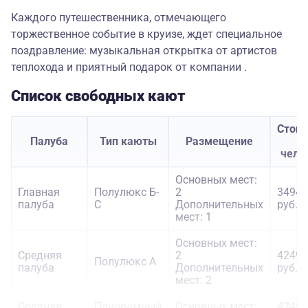
Каждого путешественника, отмечающего
торжественное событие в круизе, ждет специальное
поздравление: музыкальная открытка от артистов
теплохода и приятный подарок от компании .
Список свободных кают
Стои
Палуба
Тип каюты
Размещение
з
чело
Основных мест:
Главная
Полулюкс Б-
2
34949
палуба
С
Дополнительных
руб.
мест: 1
Основных мест:
Средняя
2
42499
Полулюкс А
палуба
Дополнительных
руб.
мест: 2
Средняя
Панорамный
Основных мест:
42499