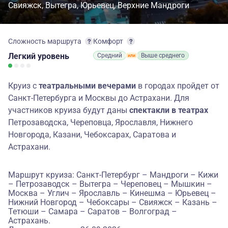
Свияжск
Вытегра
Юрьевец
Верхние Мандроги
Сложность маршрута
Комфорт
Легкий
уровень
Средний
Выше среднего
Круиз с
театральными вечерами
в городах пройдет от
Санкт-Петербурга и Москвы до Астрахани. Для
участников круиза будут даны
спектакли в театрах
Петрозаводска, Череповца, Ярославля, Нижнего
Новгорода, Казани, Чебоксарах, Саратова и
Астрахани.
Маршрут круиза: Санкт-Петербург – Мандроги – Кижи
– Петрозаводск – Вытегра – Череповец – Мышкин –
Москва – Углич – Ярославль – Кинешма – Юрьевец –
Нижний Новгород – Чебоксары – Свияжск – Казань –
Тетюши – Самара – Саратов – Волгоград –
Астрахань.