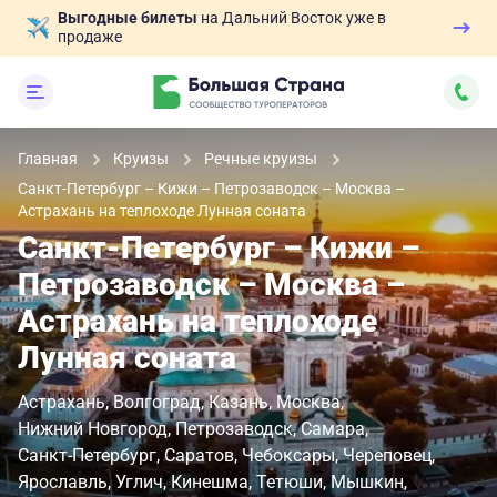
Выгодные билеты
на Дальний Восток уже в
продаже
Главная
Круизы
Речные круизы
Санкт-Петербург – Кижи – Петрозаводск – Москва –
Астрахань на теплоходе Лунная соната
Санкт-Петербург – Кижи –
Петрозаводск – Москва –
Астрахань на теплоходе
Лунная соната
Астрахань
Волгоград
Казань
Москва
Нижний Новгород
Петрозаводск
Самара
Санкт-Петербург
Саратов
Чебоксары
Череповец
Ярославль
Углич
Кинешма
Тетюши
Мышкин