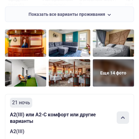
палуба
полулюкс
2
руб.
Показать все варианты проживания
Шлюпочная
Основных мест:
42499
Полулюкс
палуба
2
руб.
Основных мест:
Полулюкс с
Шлюпочная
2
47969
балконом Б-
палуба
Дополнительных
руб.
С
мест: 1
Шлюпочная
Полулюкс с
Основных мест:
47969
палуба
балконом Б
2
руб.
Еще 14 фото
Основных мест:
Шлюпочная
Полулюкс с
2
52909
палуба
балконом А
Дополнительных
руб.
мест: 2
21 ночь
А2(III) или А2-С комфорт или другие
варианты
А2(III)