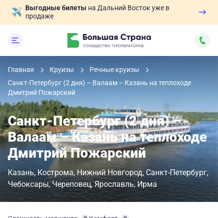
Выгодные билеты
на Дальний Восток уже в
продаже
Главная
Круизы
Речные круизы
Санкт-Петербург (2 дня) – Валаам – Казань на теплоходе
Дмитрий Пожарский
Санкт-Петербург (2 дня) –
Валаам – Казань на теплоходе
Дмитрий Пожарский
Казань
Кострома
Нижний Новгород
Санкт-Петербург
Чебоксары
Череповец
Ярославль
Ирма