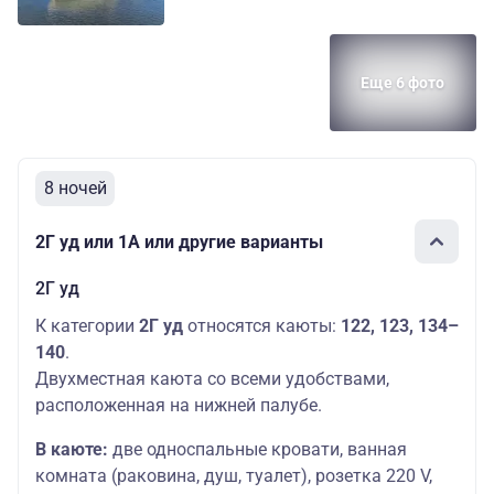
Еще 6 фото
8 ночей
2Г уд или 1А или другие варианты
2Г уд
К категории
2Г уд
относятся каюты:
122, 123, 134–
140
.
Двухместная каюта со всеми удобствами,
расположенная на нижней палубе.
В каюте:
две односпальные кровати, ванная
комната (раковина, душ, туалет), розетка 220 V,