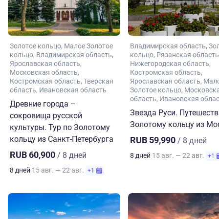
Золотое кольцо
Малое Золотое
Владимирская область
Зо
кольцо
Владимирская область
кольцо
Рязанская область
Ярославская область
Нижегородская область
Московская область
Костромская область
Костромская область
Тверская
Ярославская область
Мал
область
Ивановская область
Золотое кольцо
Московск
область
Ивановская обла
Древние города –
Звезда Руси. Путешеств
сокровища русской
Золотому кольцу из М
культуры. Тур по Золотому
кольцу из Санкт-Петербурга
RUB 59,990
/ 8 дней
RUB 60,900
/ 8 дней
8 дней
15 авг. — 22 авг.
+1
8 дней
15 авг. — 22 авг.
+1