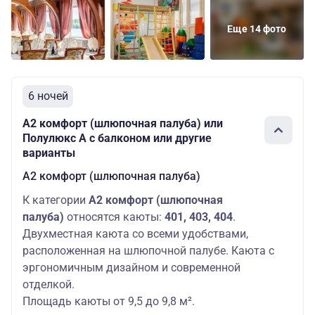
палуба
полулюкс
мест: 2
руб.
Еще 14 фото
А2 комфорт
Шлюпочная
Основных
(шлюпочная
90590 руб
палуба
мест: 2
палуба)
Шлюпочная
Полулюкс А
Основных
146290
6 ночей
палуба
с балконом
мест: 2
руб.
А2 комфорт (шлюпочная палуба) или
Полулюкс А с балконом или другие
варианты
А2 комфорт (шлюпочная палуба)
К категории
А2 комфорт (шлюпочная
палуба)
относятся каюты:
401, 403, 404
.
Двухместная каюта со всеми удобствами,
расположенная на шлюпочной палубе. Каюта с
эргономичным дизайном и современной
отделкой.
Площадь каюты от 9,5 до 9,8 м².