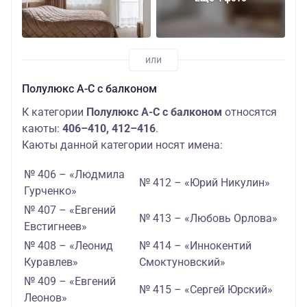
Полулюкс А-С с балконом
К категории
Полулюкс А-С с балконом
относятся
каюты:
406–410, 412–416
.
Каюты данной категории носят имена:
№ 406 – «Людмила
№ 412 – «Юрий Никулин»
Гурченко»
№ 407 – «Евгений
№ 413 – «Любовь Орлова»
Евстигнеев»
№ 408 – «Леонид
№ 414 – «Иннокентий
Куравлев»
Смоктуновский»
№ 409 – «Евгений
№ 415 – «Сергей Юрский»
Леонов»