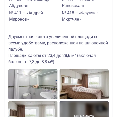
Абдулов»
Раневская»
№ 411 – «Андрей
№ 418 – «Фрунзик
Миронов»
Мкртчян»
Двухместная каюта увеличенной площади со
всеми удобствами, расположенная на шлюпочной
палубе.
Площадь каюты от 23,4 до 28,6 м² (включая
балкон от 7,3 до 8,8 м²).
Еще 4 фото