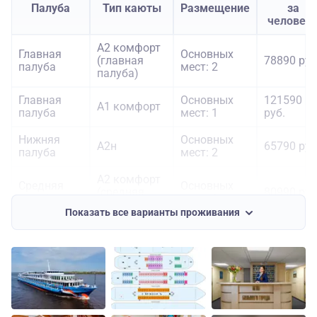
Палуба
Тип каюты
Размещение
за
человек
А2 комфорт
Главная
Основных
(главная
78890 руб
палуба
мест: 2
палуба)
Главная
Основных
121590
А1 комфорт
палуба
мест: 1
руб.
Нижняя
Основных
А2н
65790 руб
палуба
мест: 2
А2 комфорт
Средняя
Основных
(средняя
80990 руб
палуба
мест: 2
палуба)
Показать все варианты проживания
Средняя
Основных
Полулюкс Б
99890 руб
палуба
мест: 2
Средняя
Основных
121590
А1 комфорт
палуба
мест: 1
руб.
Средняя
Панорамный
Основных
133190