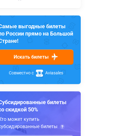
Самые выгодные билеты
по России прямо на Большой
Стране!
Искать билеты
Совместно с
Aviasales
Субсидированные билеты
со скидкой 50%
Кто может купить
субсидированные билеты