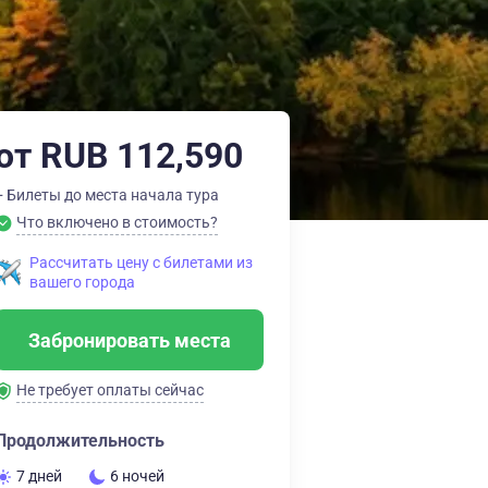
от RUB 112,590
+ Билеты до места начала тура
Что включено в стоимость?
Рассчитать цену с билетами из
вашего города
Забронировать места
Не требует оплаты сейчас
Продолжительность
7 дней
6 ночей