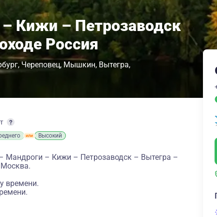
 – Кижи – Петрозаводск
лоходе Россия
рбург
Череповец
Мышкин
Вытегра
рт
реднего
Высокий
 – Мандроги – Кижи – Петрозаводск – Вытегра –
 Москва.
у времени.
ремени.