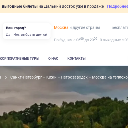
Выгодные билеты
на Дальний Восток уже в продаже
Подробне
Москва
и другие страны
Бесплат
Ваш город?
Да
Нет, выбрать другой
00
00
По будням с
06
до
20
В выходные с
0
КОРПОРАТИВНЫЕ ТУРЫ
О НАС
КОНТАКТЫ
ы
Санкт-Петербург – Кижи – Петрозаводск – Москва на теплохо