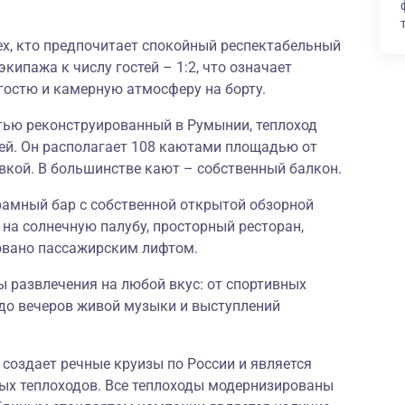
ех, кто предпочитает спокойный респектабельный
кипажа к числу гостей – 1:2, что означает
остю и камерную атмосферу на борту.
тью реконструированный в Румынии, теплоход
тей. Он располагает 108 каютами площадью от
ровкой. В большинстве кают – собственный балкон.
рамный бар с собственной открытой обзорной
на солнечную палубу, просторный ресторан,
овано пассажирским лифтом.
ы развлечения на любой вкус: от спортивных
, до вечеров живой музыки и выступлений
 создает речные круизы по России и является
ых теплоходов. Все теплоходы модернизированы