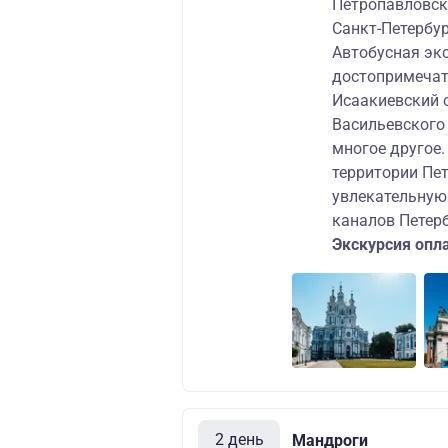
Петропавловск
Санкт-Петербу
Автобусная экс
достопримечат
Исаакиевский с
Васильевского
многое другое.
территории Пе
увлекательную 
каналов Петерб
Экскурсия опл
2 день
Мандроги