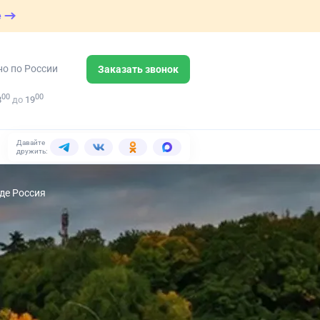
е
но по России
Заказать звонок
00
00
8
до
19
Давайте
дружить:
де Россия