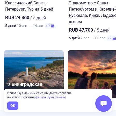
Классический Санкт-
Знакомство с Санкт-
Петербург. Тур на 5 дней
Петербургом и Карелией
Рускеала, Кижи, Ладож
RUB 24,360
/ 5 дней
шхеры
5 дней
10 авг. — 14 авг.
+7
RUB 47,700
/ 5 дней
5 дней
7 авг. — 11 авг.
+7
Ленинградская
область
Отдых с детьми
Используя данный сайт, вы даете согласие
на использование
файлов куки (cookie)
OK