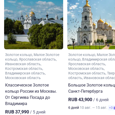
Золотое кольцо
Малое Золотое
Золотое кольцо
Малое Зол
кольцо
Ярославская область
кольцо
Владимирская обл
Ивановская область
Ярославская область
Костромская область
Московская область
Владимирская область
Костромская область
Твер
Московская область
область
Ивановская обла
Классическое Золотое
Большое Золотое кольц
кольцо России из Москвы.
Санкт-Петербурга
От Сергиева Посада до
RUB 43,900
/ 6 дней
Владимира
6 дней
10 авг. — 15 авг.
+3
RUB 37,990
/ 5 дней