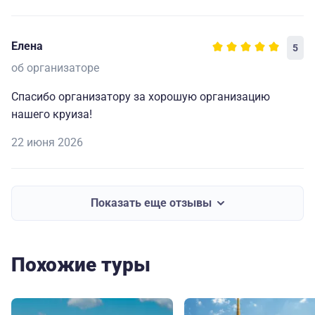
которые делают путешествие комфортным, приятным
и запоминающимся. Огромная благодарность
Елена
5
капитану и всему составу за прекрасно
организованный отдых.🥰
об организаторе
Спасибо организатору за хорошую организацию
нашего круиза!
22 июня 2026
Показать еще отзывы
Похожие туры