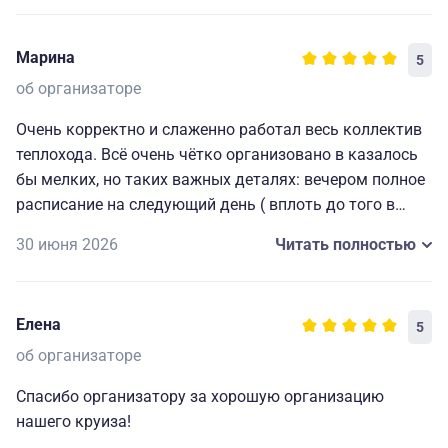
Марина
5
об организаторе
Очень корректно и слаженно работал весь коллектив
теплохода. Всё очень чётко организовано в казалось
бы мелких, но таких важных деталях: вечером полное
расписание на следующий день ( вплоть до того в
какой автобус садиться на экскурсию), всегда
30 июня 2026
Читать полностью
работающие наушники для экскурсий и т. д. Мелочи,
которые делают путешествие комфортным, приятным
и запоминающимся. Огромная благодарность
Елена
5
капитану и всему составу за прекрасно
организованный отдых.🥰
об организаторе
Спасибо организатору за хорошую организацию
нашего круиза!