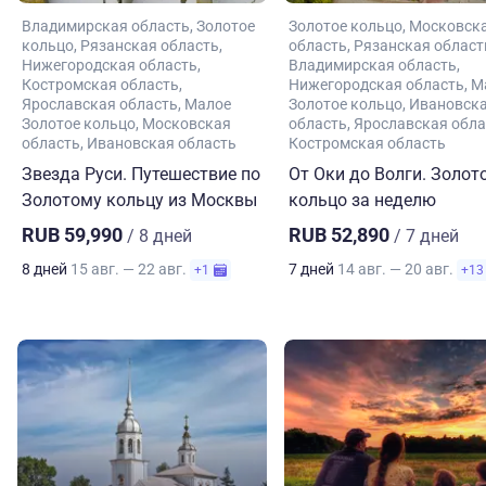
Владимирская область
Золотое
Золотое кольцо
Московск
кольцо
Рязанская область
область
Рязанская област
Нижегородская область
Владимирская область
Костромская область
Нижегородская область
М
Ярославская область
Малое
Золотое кольцо
Ивановск
Золотое кольцо
Московская
область
Ярославская обла
область
Ивановская область
Костромская область
Звезда Руси. Путешествие по
От Оки до Волги. Золот
Золотому кольцу из Москвы
кольцо за неделю
RUB 59,990
RUB 52,890
/ 8 дней
/ 7 дней
8 дней
15 авг. — 22 авг.
7 дней
14 авг. — 20 авг.
+1
+13