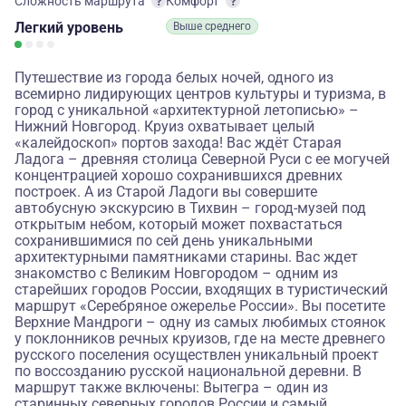
Сложность маршрута
Комфорт
Легкий
уровень
Выше среднего
Путешествие из города белых ночей, одного из
всемирно лидирующих центров культуры и туризма, в
город с уникальной «архитектурной летописью» –
Нижний Новгород. Круиз охватывает целый
«калейдоскоп» портов захода! Вас ждёт Старая
Ладога – древняя столица Северной Руси с ее могучей
концентрацией хорошо сохранившихся древних
построек. А из Старой Ладоги вы совершите
автобусную экскурсию в Тихвин – город-музей под
открытым небом, который может похвастаться
сохранившимися по сей день уникальными
архитектурными памятниками старины. Вас ждет
знакомство с Великим Новгородом – одним из
старейших городов России, входящих в туристический
маршрут «Серебряное ожерелье России». Вы посетите
Верхние Мандроги – одну из самых любимых стоянок
у поклонников речных круизов, где на месте древнего
русского поселения осуществлен уникальный проект
по воссозданию русской национальной деревни. В
маршрут также включены: Вытегра – один из
старинных северных городов России и самый