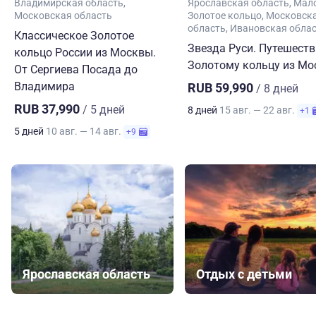
Владимирская область
Ярославская область
Мал
Московская область
Золотое кольцо
Московск
область
Ивановская обла
Классическое Золотое
Звезда Руси. Путешеств
кольцо России из Москвы.
Золотому кольцу из М
От Сергиева Посада до
Владимира
RUB 59,990
/ 8 дней
RUB 37,990
/ 5 дней
8 дней
15 авг. — 22 авг.
+1
5 дней
10 авг. — 14 авг.
+9
Ярославская область
Отдых с детьми