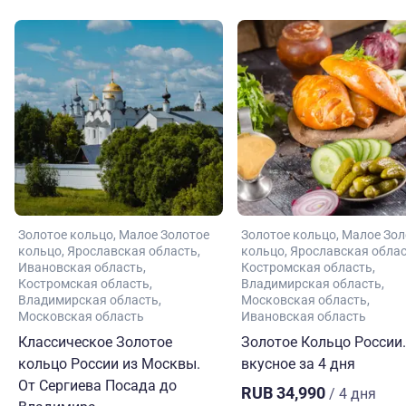
Золотое кольцо
Малое Золотое
Золотое кольцо
Малое Зол
кольцо
Ярославская область
кольцо
Ярославская обла
Ивановская область
Костромская область
Костромская область
Владимирская область
Владимирская область
Московская область
Московская область
Ивановская область
Классическое Золотое
Золотое Кольцо России.
кольцо России из Москвы.
вкусное за 4 дня
От Сергиева Посада до
RUB 34,990
/ 4 дня