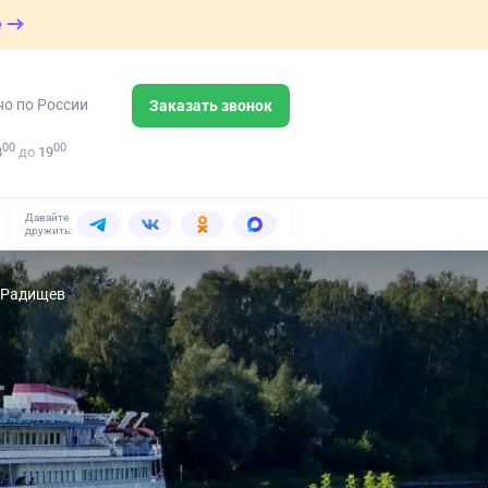
е
но по России
Заказать звонок
00
00
8
до
19
Давайте
дружить:
р Радищев