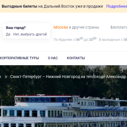
Выгодные билеты
на Дальний Восток уже в продаже
Подробне
Москва
и другие страны
Бесплат
Ваш город?
Да
Нет, выбрать другой
00
00
По будням с
06
до
20
В выходные с
0
КОРПОРАТИВНЫЕ ТУРЫ
О НАС
КОНТАКТЫ
ы
Санкт-Петербург – Нижний Новгород на теплоходе Александ