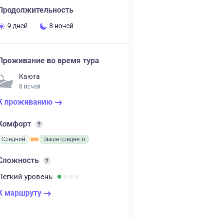
Продолжительность
9 дней
8 ночей
Проживание во время тура
Каюта
8 ночей
К проживанию
Комфорт
Средний
Выше среднего
Сложность
Легкий
уровень
К маршруту