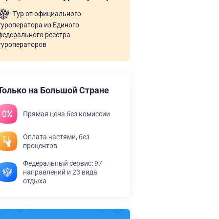
Тур от официального
туроператора из Единого
федерального реестра
туроператоров
Только на Большой Стране
Прямая цена без комиссии
Оплата частями, без
процентов
Федеральный сервис: 97
направлений и 23 вида
отдыха