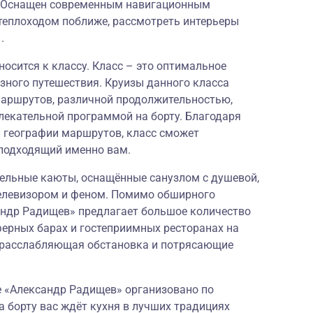
и. Оснащен современным навигационным
теплоходом поближе, рассмотреть интерьеры
.
осится к классу. Класс – это оптимальное
зного путешествия. Круизы данного класса
аршрутов, различной продолжительностью,
лекательной программой на борту. Благодаря
й географии маршрутов, класс сможет
подходящий именно вам.
ельные каюты, оснащённые санузлом с душевой,
елевизором и феном. Помимо обширного
андр Радищев» предлагает большое количество
ферных барах и гостеприимных ресторанах на
, расслабляющая обстановка и потрясающие
е «Александр Радищев» организовано по
а борту вас ждёт кухня в лучших традициях