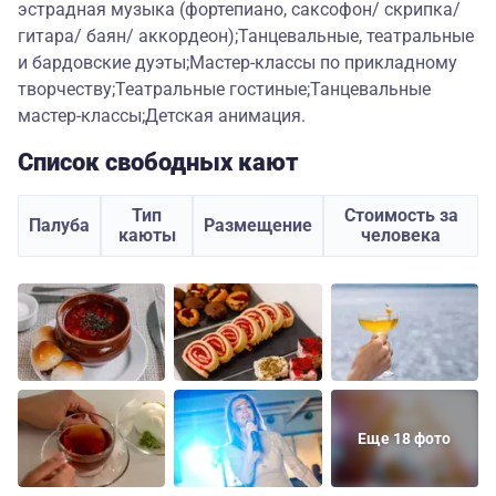
эстрадная музыка (фортепиано, саксофон/ скрипка/
гитара/ баян/ аккордеон);Танцевальные, театральные
и бардовские дуэты;Мастер-классы по прикладному
творчеству;Театральные гостиные;Танцевальные
мастер-классы;Детская анимация.
Список свободных кают
Тип
Стоимость за
Палуба
Размещение
каюты
человека
Еще 18 фото