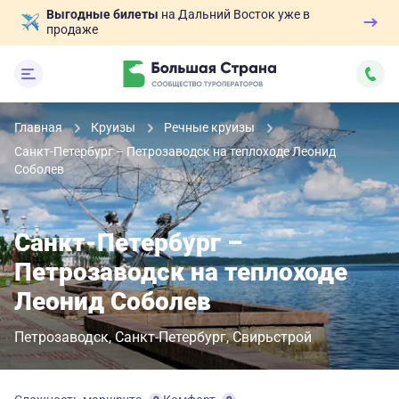
Выгодные билеты
на Дальний Восток уже в
продаже
Главная
Круизы
Речные круизы
Санкт-Петербург – Петрозаводск на теплоходе Леонид
Соболев
Санкт-Петербург –
Петрозаводск на теплоходе
Леонид Соболев
Петрозаводск
Санкт-Петербург
Свирьстрой