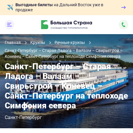
Выгодные билеты
на Дальний Восток уже в
продаже
Главная
Круизы
Речные круизы
Санкт-Петербург – Старая Ладога – Валаам – Свирьстрой –
Коневец – Санкт-Петербург на теплоходе Симфония севера
Санкт-Петербург – Старая
Ладога – Валаам –
Свирьстрой – Коневец –
Санкт-Петербург на теплоходе
Симфония севера
Санкт-Петербург