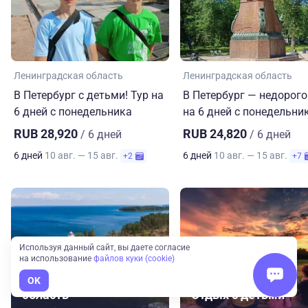
Ленинградская область
Ленинградская область
В Петербург с детьми! Тур на
В Петербург — недорого
6 дней с понедельника
на 6 дней с понедельни
RUB 28,920
RUB 24,820
/ 6 дней
/ 6 дней
6 дней
10 авг. — 15 авг.
6 дней
10 авг. — 15 авг.
+2
+7
Используя данный сайт, вы даете согласие
на использование
файлов куки (cookie)
Ленинградская
OK
область
Отдых с детьми