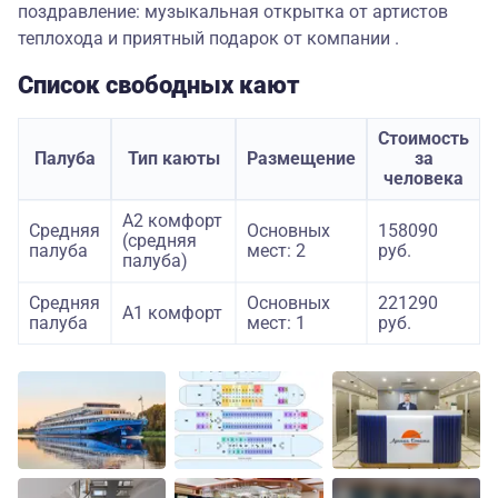
поздравление: музыкальная открытка от артистов
теплохода и приятный подарок от компании .
Список свободных кают
Стоимость
Палуба
Тип каюты
Размещение
за
человека
А2 комфорт
Средняя
Основных
158090
(средняя
палуба
мест: 2
руб.
палуба)
Средняя
Основных
221290
А1 комфорт
палуба
мест: 1
руб.