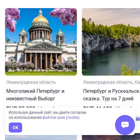
Ленинградская область
Ленинградская область
Ка
Многоликий Петербург и
Петербург и Рускеальск
неизвестный Выборг
сказка. Тур на 7 дней
RUB 35,950
RUB 46,100
/ 6 дней
/ 7 дней
Используя данный сайт, вы даете согласие
на использование
файлов куки (cookie)
6 дней
8 авг. — 13 авг.
7 дней
9 авг. — 15 авг.
+3
+8
OK