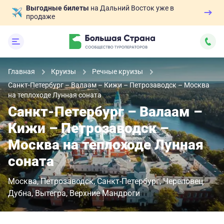
Выгодные билеты
на Дальний Восток уже в
продаже
Главная
Круизы
Речные круизы
Санкт-Петербург – Валаам – Кижи – Петрозаводск – Москва
на теплоходе Лунная соната
Санкт-Петербург – Валаам –
Кижи – Петрозаводск –
Москва на теплоходе Лунная
соната
Москва
Петрозаводск
Санкт-Петербург
Череповец
Дубна
Вытегра
Верхние Мандроги