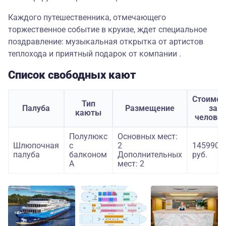
Каждого путешественника, отмечающего
торжественное событие в круизе, ждет специальное
поздравление: музыкальная открытка от артистов
теплохода и приятный подарок от компании .
Список свободных кают
Стоимос
Тип
Палуба
Размещение
за
каюты
челове
Полулюкс
Основных мест:
Шлюпочная
с
2
145990
палуба
балконом
Дополнительных
руб.
А
мест: 2