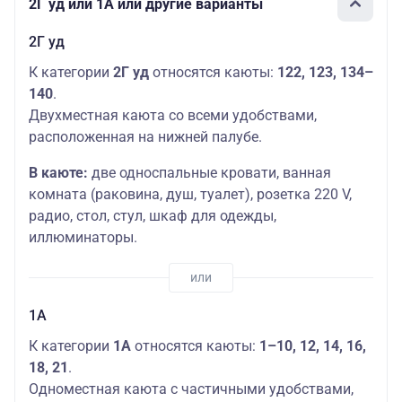
2Г уд или 1А или другие варианты
2Г уд
К категории
2Г уд
относятся каюты:
122, 123, 134–
140
.
Двухместная каюта со всеми удобствами,
расположенная на нижней палубе.
В каюте:
две односпальные кровати, ванная
комната (раковина, душ, туалет), розетка 220 V,
радио, стол, стул, шкаф для одежды,
иллюминаторы.
1А
К категории
1А
относятся каюты:
1–10, 12, 14, 16,
18, 21
.
Одноместная каюта с частичными удобствами,