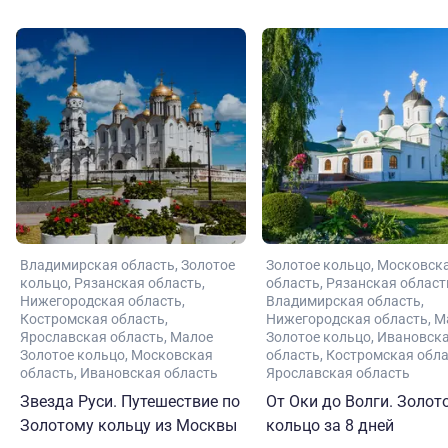
Владимирская область
Золотое
Золотое кольцо
Московск
кольцо
Рязанская область
область
Рязанская област
Нижегородская область
Владимирская область
Костромская область
Нижегородская область
М
Ярославская область
Малое
Золотое кольцо
Ивановск
Золотое кольцо
Московская
область
Костромская обл
область
Ивановская область
Ярославская область
Звезда Руси. Путешествие по
От Оки до Волги. Золот
Золотому кольцу из Москвы
кольцо за 8 дней