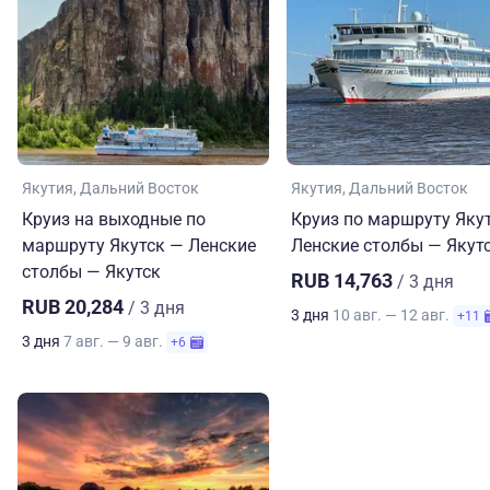
Якутия
Дальний Восток
Якутия
Дальний Восток
Круиз на выходные по
Круиз по маршруту Яку
маршруту Якутск — Ленские
Ленские столбы — Якут
столбы — Якутск
RUB 14,763
/ 3 дня
RUB 20,284
/ 3 дня
3 дня
10 авг. — 12 авг.
+11
3 дня
7 авг. — 9 авг.
+6