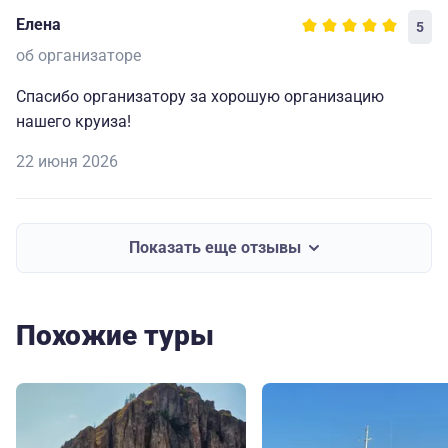
и запоминающимся. Огромная благодарность
Елена
5
капитану и всему составу за прекрасно
организованный отдых.🥰
об организаторе
Спасибо организатору за хорошую организацию
нашего круиза!
22 июня 2026
Показать еще отзывы
Похожие туры