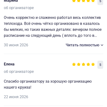
Марина
5
об организаторе
Очень корректно и слаженно работал весь коллектив
теплохода. Всё очень чётко организовано в казалось
бы мелких, но таких важных деталях: вечером полное
расписание на следующий день ( вплоть до того в
какой автобус садиться на экскурсию), всегда
30 июня 2026
Читать полностью
работающие наушники для экскурсий и т. д. Мелочи,
которые делают путешествие комфортным, приятным
и запоминающимся. Огромная благодарность
Елена
5
капитану и всему составу за прекрасно
организованный отдых.🥰
об организаторе
Спасибо организатору за хорошую организацию
нашего круиза!
22 июня 2026