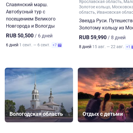
Ярославская область
Мал
Славянский марш.
Золотое кольцо
Московск
Автобусный тур с
область
Ивановская обла
посещением Великого
Звезда Руси. Путешеств
Новгорода и Вологды
Золотому кольцу из М
RUB 50,500
/ 6 дней
RUB 59,990
/ 8 дней
6 дней
1 сент. — 6 сент.
+7
8 дней
15 авг. — 22 авг.
+1
Вологодская область
Отдых с детьми