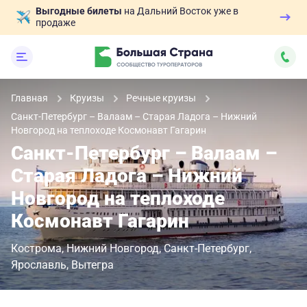
Выгодные билеты
на Дальний Восток уже в
продаже
Главная
Круизы
Речные круизы
Санкт-Петербург – Валаам – Старая Ладога – Нижний
Новгород на теплоходе Космонавт Гагарин
Санкт-Петербург – Валаам –
Старая Ладога – Нижний
Новгород на теплоходе
Космонавт Гагарин
Кострома
Нижний Новгород
Санкт-Петербург
Ярославль
Вытегра