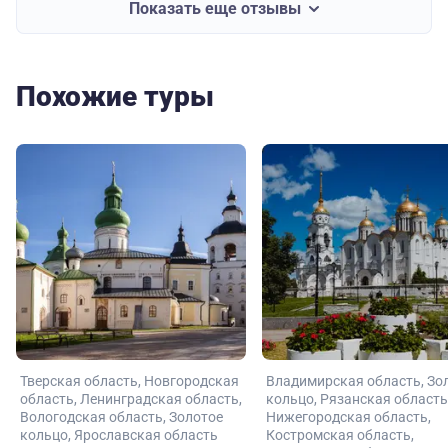
Показать еще отзывы
Похожие туры
Тверская область
Новгородская
Владимирская область
Зо
область
Ленинградская область
кольцо
Рязанская область
Вологодская область
Золотое
Нижегородская область
кольцо
Ярославская область
Костромская область