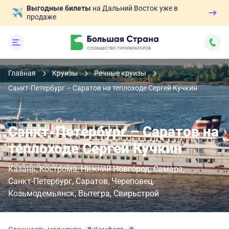
Выгодные билеты
на Дальний Восток уже в
продаже
Главная
Круизы
Речные круизы
Санкт-Петербург – Саратов на теплоходе Сергей Кучкин
Санкт-Петербург – Саратов на
теплоходе Сергей Кучкин
Казань
Кострома
Нижний Новгород
Самара
Санкт-Петербург
Саратов
Череповец
Козьмодемьянск
Вытегра
Свирьстрой