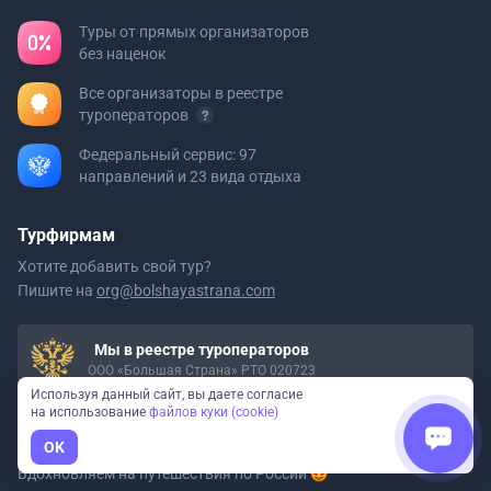
Туры от прямых организаторов
без наценок
Все организаторы в реестре
туроператоров
Федеральный сервис: 97
направлений и 23 вида отдыха
Турфирмам
Хотите добавить свой тур?
Пишите на
org@bolshayastrana.com
Мы в реестре туроператоров
ООО «Большая Страна» РТО 020723
Используя данный сайт, вы даете согласие
на использование
файлов куки (cookie)
Давайте дружить
OK
Вдохновляем на путешествия
по России