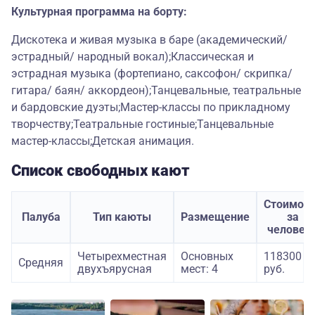
Культурная программа на борту:
Дискотека и живая музыка в баре (академический/
эстрадный/ народный вокал);Классическая и
эстрадная музыка (фортепиано, саксофон/ скрипка/
гитара/ баян/ аккордеон);Танцевальные, театральные
и бардовские дуэты;Мастер-классы по прикладному
творчеству;Театральные гостиные;Танцевальные
мастер-классы;Детская анимация.
Список свободных кают
Стоимост
Палуба
Тип каюты
Размещение
за
человек
Четырехместная
Основных
118300
Средняя
двухъярусная
мест: 4
руб.